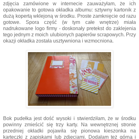
zdjęcia zamówione w internecie zauważyłam, że ich
opakowanie to gotowa okładka albumu: sztywny kartonik z
dużą kopertą wklejoną w środku. Proste zamknięcie od razu
gotowe. Spora część (w tym całe wnętrze) miała
nadrukowane logo firmy - doskonały pretekst do zaklejenia
tego jednym z moich ulubionych papierów scrapowych. Przy
okazji okładka została usztywniona i wzmocniona.
Bok pudełka jest dość wysoki i stwierdziłam, że w środku
powinny zmieścić się trzy karty. Na wewnętrznej stronie
przedniej okładki pojawiła się pionowa kieszonka na
karteczki z zapiskami lub zdjęciami. Dodałam też górną i