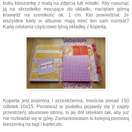
boku kieszonkę z matą na zdjęcia lub notatki. Aby nasunąć
ją na skrzydełko mocujące do okładki, nacięłam górną
krawędź na szerokość ok. 1 cm. Kto powiedział, że
wszystkie karty w albumie mają mieć ten sam rozmiar?
Karta odsłania częściowo tylną okładkę z kopertą.
Koperta jest pojemna i przestrzenna, mieściła ponad 150
odbitek 10x15. Ponieważ w pudełku pojawiły się (i zajęły
przestrzeń) abumowe strony, to jej dół skleiłam tak, aby już
nie rozkładał się w górę. Zamaskowałam to kolejną pionową
kieszonką na tagi i karteczki.