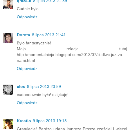
qrcza-k
8 lipca 2013 21:39
Cudnie było
Odpowiedz
Dorota
8 lipca 2013 21:41
Było fantastycznie!
Moja relacja tutaj
http://momentalnieja.blogspot.com/2013/07/iii-dlwc-juz-za-
nami.html
Odpowiedz
clos
8 lipca 2013 23:59
cudoooownie było! dziękuję!
Odpowiedz
Kreatio
9 lipca 2013 19:13
Gratulacje! Bardzo udana impreza.Proszę częściej i więcej