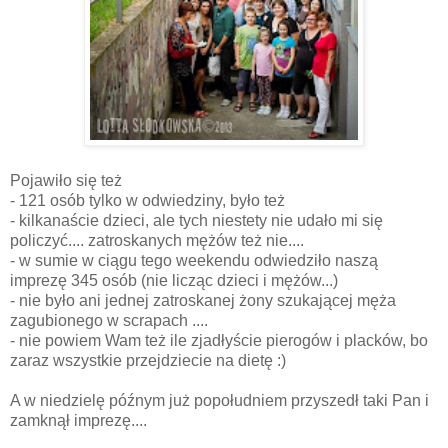
Pojawiło się też
- 121 osób tylko w odwiedziny, było też
- kilkanaście dzieci, ale tych niestety nie udało mi się
policzyć.... zatroskanych mężów też nie....
- w sumie w ciągu tego weekendu odwiedziło naszą
imprezę 345 osób (nie licząc dzieci i mężów...)
- nie było ani jednej zatroskanej żony szukającej męża
zagubionego w scrapach ....
- nie powiem Wam też ile zjadłyście pierogów i placków, bo
zaraz wszystkie przejdziecie na dietę :)
A w niedzielę późnym już popołudniem przyszedł taki Pan i
zamknął imprezę....