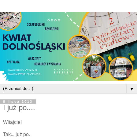
▼
8 lipca 2013
I już po....
Witajcie!
Tak... już po.