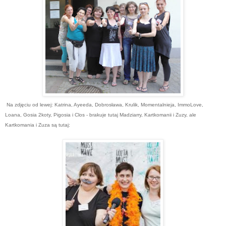
Na zdjęciu od lewej: Katrina, Ayeeda, Dobrosława, Krulik, Momentalnieja, ImmoLove,
Loana, Gosia 2koty, Pigosia i Clos - brakuje tutaj Madziarry, Kartkomanii i Zuzy, ale
Kartkomania i Zuza są tutaj: