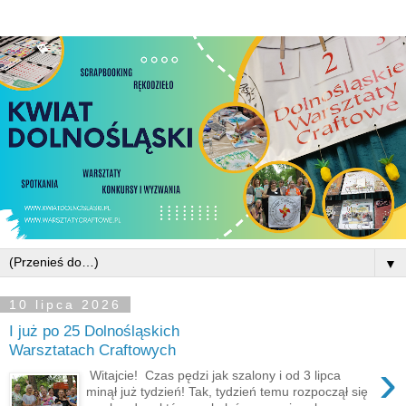
▼
10 lipca 2026
I już po 25 Dolnośląskich
Warsztatach Craftowych
›
Witajcie! Czas pędzi jak szalony i od 3 lipca
minął już tydzień! Tak, tydzień temu rozpoczął się