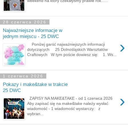
weekend na który czekałyśmy prawie rok......
28 czerwca 2026
Najważniejsze informacje w
jednym miejscu - 25 DWC
›
Poniżej garść najważniejszych informacji
dotyczących 25 Dolnośląskich Warsztatów
Craftowych W tym poście dowiesz się: 1. Ws...
1 czerwca 2026
Pokazy i make&take w trakcie
25 DWC
›
ZAPISY NA MAKE&TAKE - od 1 czerwca 2026
Aby zapisać się na make&take należy wysłać
wiadomość - 1 wiadomość wystarczy: z
wybran...