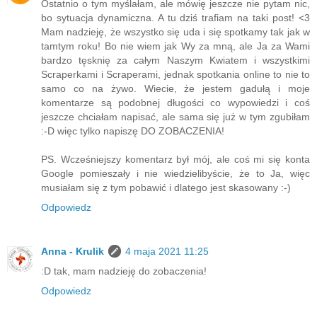
Ostatnio o tym myślałam, ale mówię jeszcze nie pytam nic,
bo sytuacja dynamiczna. A tu dziś trafiam na taki post! <3
Mam nadzieję, że wszystko się uda i się spotkamy tak jak w
tamtym roku! Bo nie wiem jak Wy za mną, ale Ja za Wami
bardzo tęsknię za całym Naszym Kwiatem i wszystkimi
Scraperkami i Scraperami, jednak spotkania online to nie to
samo co na żywo. Wiecie, że jestem gadułą i moje
komentarze są podobnej długości co wypowiedzi i coś
jeszcze chciałam napisać, ale sama się już w tym zgubiłam
:-D więc tylko napiszę DO ZOBACZENIA!
PS. Wcześniejszy komentarz był mój, ale coś mi się konta
Google pomieszały i nie wiedzielibyście, że to Ja, więc
musiałam się z tym pobawić i dlatego jest skasowany :-)
Odpowiedz
Anna - Krulik
4 maja 2021 11:25
:D tak, mam nadzieję do zobaczenia!
Odpowiedz