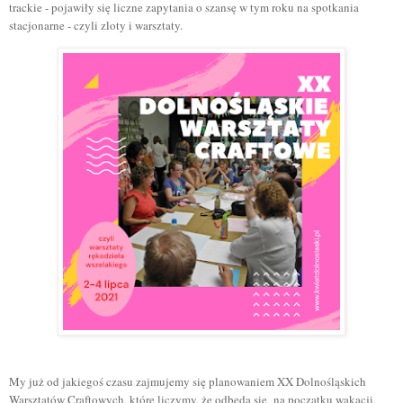
trackie - pojawiły się liczne zapytania o szansę w tym roku na spotkania
stacjonarne - czyli zloty i warsztaty.
My już od jakiegoś czasu zajmujemy się planowaniem XX Dolnośląskich
Warsztatów Craftowych, które liczymy, że odbędą się na początku wakacji,