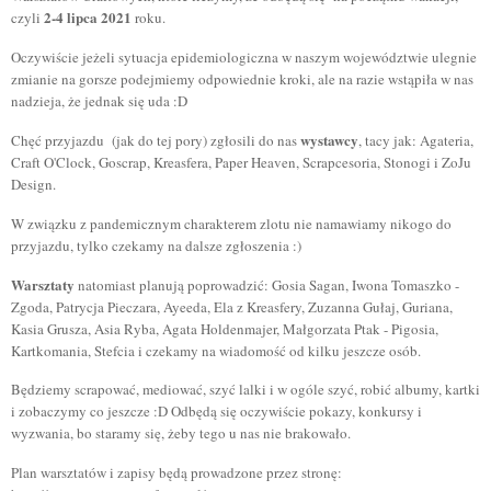
2-4 lipca 2021
czyli
roku.
Oczywiście jeżeli sytuacja epidemiologiczna w naszym województwie ulegnie
zmianie na gorsze podejmiemy odpowiednie kroki, ale na razie wstąpiła w nas
nadzieja, że jednak się uda :D
wystawcy
Chęć przyjazdu (jak do tej pory) zgłosili do nas
, tacy jak: Agateria,
Craft O'Clock, Goscrap, Kreasfera, Paper Heaven, Scrapcesoria, Stonogi i ZoJu
Design.
W związku z pandemicznym charakterem zlotu nie namawiamy nikogo do
przyjazdu, tylko czekamy na dalsze zgłoszenia :)
Warsztaty
natomiast planują poprowadzić: Gosia Sagan, Iwona Tomaszko -
Zgoda, Patrycja Pieczara, Ayeeda, Ela z Kreasfery, Zuzanna Gułaj, Guriana,
Kasia Grusza, Asia Ryba, Agata Holdenmajer, Małgorzata Ptak - Pigosia,
Kartkomania, Stefcia i czekamy na wiadomość od kilku jeszcze osób.
Będziemy scrapować, mediować, szyć lalki i w ogóle szyć, robić albumy, kartki
i zobaczymy co jeszcze :D Odbędą się oczywiście pokazy, konkursy i
wyzwania, bo staramy się, żeby tego u nas nie brakowało.
Plan warsztatów i zapisy będą prowadzone przez stronę: