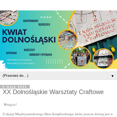
▼
2 maja 2021
XX Dolnośląskie Warsztaty Craftowe
Witajcie!
Z okazji Międzynarodowego Dnia Scrapbookingu, który jeszcze dzisiaj jest w