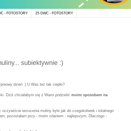
WC - FOTOSTORY
25 DWC - FOTOSTORY
iny... subiektywnie :)
pniowy dzień :) U Was też tak ciepło?
ski. Dziś chciałabym się z Wami podzielić
moim sposobem na
c oczywiście wrzucenia muliny byle jak do czegokolwiek i totalnego
łam, pozostałam przy - moim zdaniem - najlepszym. Dlaczego -