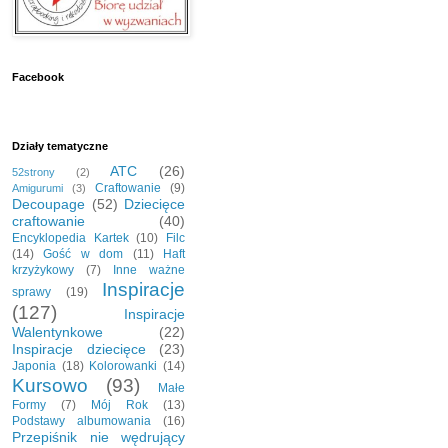
Facebook
Działy tematyczne
ATC
(26)
52strony
(2)
Craftowanie
(9)
Amigurumi
(3)
Decoupage
(52)
Dziecięce
craftowanie
(40)
Encyklopedia Kartek
(10)
Filc
(14)
Gość w dom
(11)
Haft
krzyżykowy
(7)
Inne ważne
Inspiracje
sprawy
(19)
(127)
Inspiracje
Walentynkowe
(22)
Inspiracje dziecięce
(23)
Japonia
(18)
Kolorowanki
(14)
Kursowo
(93)
Małe
Formy
(7)
Mój Rok
(13)
Podstawy albumowania
(16)
Przepiśnik nie wędrujący