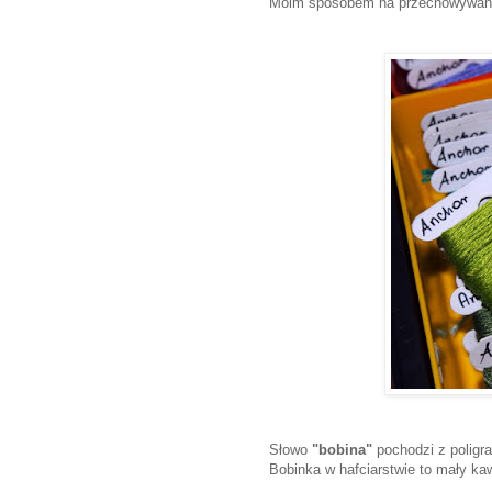
Moim sposobem na przechowywani
Słowo
"bobina"
pochodzi z poligra
Bobinka w hafciarstwie to mały kaw