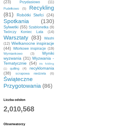
(23)
Przydasiowo
(11)
Recykling
Pudełkowo
(5)
(81)
Robótki Stefci
(24)
Spotkania
(130)
Sylwetki
(55)
Szablonetka
(9)
Twórczy Koniec Lata
(14)
Warsztaty
(83)
Washi
Wielkanocne inspiracje
(12)
(44)
Wtorkowe inspiracje
(19)
Wyniki
Wymiankowo
(3)
wyzwania
(31)
Wyzwania -
Tematycznie
(54)
iris folding
recyklomania
quilling
(4)
(1)
(38)
scrapowa niedziela
(6)
Świąteczne
Przygotowania
(86)
Liczba odsłon
2,010,568
Obserwatorzy