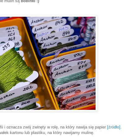
e mulin są
bobinki :)
fii i oznacza zwój zwinęty w rolę, na który nawija się papier
[źródło]
.
ałek kartonu lub plastiku, na który nawijamy mulinę.