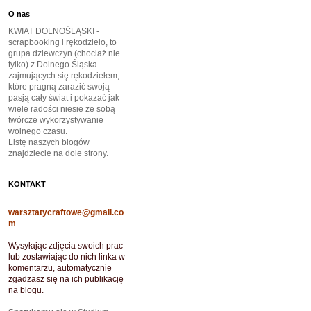
O nas
KWIAT DOLNOŚLĄSKI -
scrapbooking i rękodzieło, to
grupa dziewczyn (chociaż nie
tylko) z Dolnego Śląska
zajmujących się rękodziełem,
które pragną zarazić swoją
pasją cały świat i pokazać jak
wiele radości niesie ze sobą
twórcze wykorzystywanie
wolnego czasu.
Listę naszych blogów
znajdziecie na dole strony.
KONTAKT
warsztatycraftowe@gmail.co
m
Wysyłając zdjęcia swoich prac
lub zostawiając do nich linka w
komentarzu, automatycznie
zgadzasz się na ich publikację
na blogu.