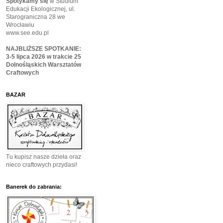
Spotykamy się
w Studium
Edukacji Ekologicznej, ul.
Starograniczna 28 we
Wrocławiu
www.see.edu.pl
NAJBLIŻSZE SPOTKANIE:
3-5 lipca 2026 w trakcie 25
Dolnośląskich Warsztatów
Craftowych
BAZAR
Tu kupisz nasze dzieła oraz
nieco craftowych przydasi!
Banerek do zabrania: