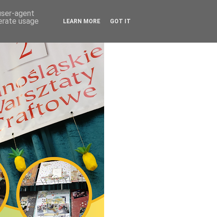
 user-agent
nerate usage
LEARN MORE
GOT IT