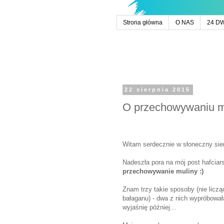
Strona główna
O NAS
24 D
22 sierpnia 2015
O przechowywaniu mul
Witam serdecznie w słoneczny sier
Nadeszła pora na mój post hafciar
przechowywanie muliny :)
Znam trzy takie sposoby (nie liczą
bałaganu) - dwa z nich wypróbowa
wyjaśnię później...