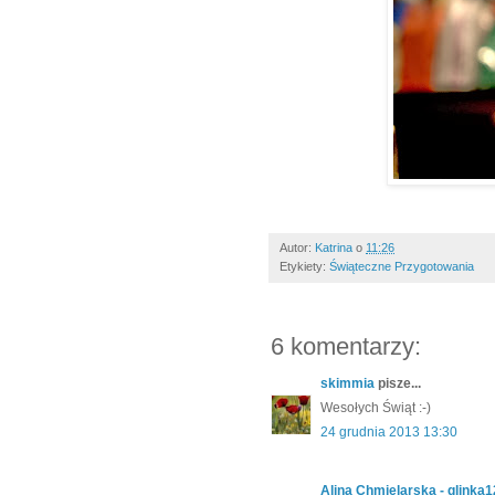
Autor:
Katrina
o
11:26
Etykiety:
Świąteczne Przygotowania
6 komentarzy:
skimmia
pisze...
Wesołych Świąt :-)
24 grudnia 2013 13:30
Alina Chmielarska - glinka