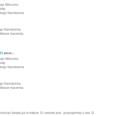
nego Wieczoru
odę.
ożego Narodzenia
ego Narodzenia
e Wasze marzenia.
121
pisze...
nego Wieczoru
odę.
ożego Narodzenia
ego Narodzenia
e Wasze marzenia.
chociaż święta już w trakcie :D i wesoło jest - przynajmniej u nas :D