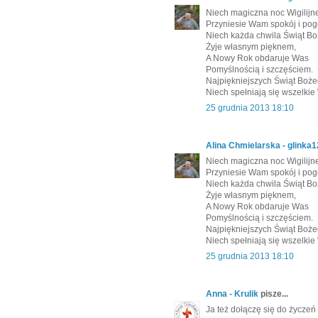
Niech magiczna noc Wigilij
Przyniesie Wam spokój i pog
Niech każda chwila Świąt B
Żyje własnym pięknem,
A Nowy Rok obdaruje Was
Pomyślnością i szczęściem.
Najpiękniejszych Świąt Boż
Niech spełniają się wszelki
25 grudnia 2013 18:10
Alina Chmielarska - glinka
Niech magiczna noc Wigilij
Przyniesie Wam spokój i pog
Niech każda chwila Świąt B
Żyje własnym pięknem,
A Nowy Rok obdaruje Was
Pomyślnością i szczęściem.
Najpiękniejszych Świąt Boż
Niech spełniają się wszelki
25 grudnia 2013 18:10
Anna - Krulik
pisze...
Ja też dołączę się do życzeń 