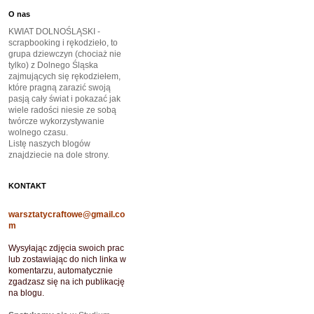
O nas
KWIAT DOLNOŚLĄSKI -
scrapbooking i rękodzieło, to
grupa dziewczyn (chociaż nie
tylko) z Dolnego Śląska
zajmujących się rękodziełem,
które pragną zarazić swoją
pasją cały świat i pokazać jak
wiele radości niesie ze sobą
twórcze wykorzystywanie
wolnego czasu.
Listę naszych blogów
znajdziecie na dole strony.
KONTAKT
warsztatycraftowe@gmail.co
m
Wysyłając zdjęcia swoich prac
lub zostawiając do nich linka w
komentarzu, automatycznie
zgadzasz się na ich publikację
na blogu.