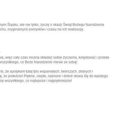
ym Śląsku, ale nie tylko, życzę z okazji Świąt Bożego Narodzenia
chu, oryginalnych pomysłów i czasu na ich realizację.
.
a, więc cały czas można składać sobie życzenia, kolędować i przede
 wszystkiego, co Boże Narodzenie niesie ze sobą!
to, że spotykam tutaj tylu wspaniałych, twórczych, dobrych i
ę, że jesteście! Piękne, ciepłe, radosne i dobre słowa ślę do każdego
zę wszystkiego, co najlepsze i najpiękniejsze!