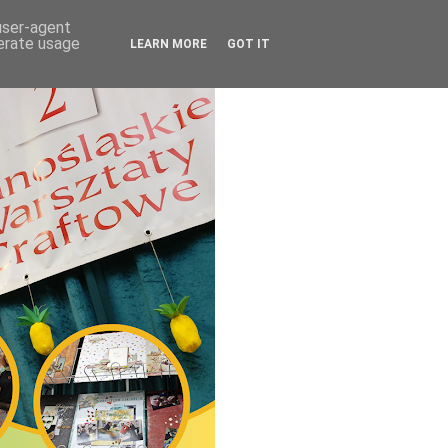
 user-agent
nerate usage
LEARN MORE
GOT IT