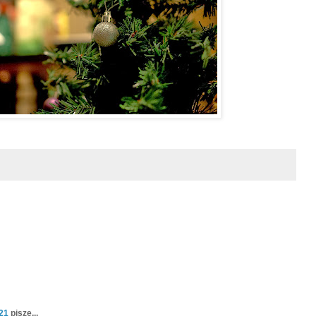
121
pisze...