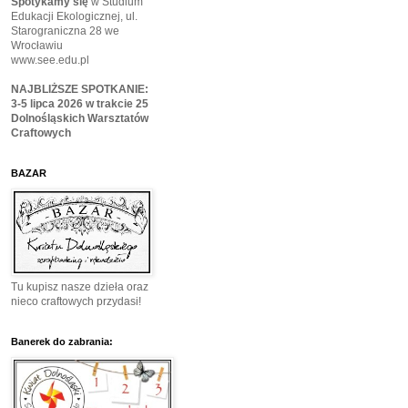
Spotykamy się
w Studium
Edukacji Ekologicznej, ul.
Starograniczna 28 we
Wrocławiu
www.see.edu.pl
NAJBLIŻSZE SPOTKANIE:
3-5 lipca 2026 w trakcie 25
Dolnośląskich Warsztatów
Craftowych
BAZAR
Tu kupisz nasze dzieła oraz
nieco craftowych przydasi!
Banerek do zabrania: