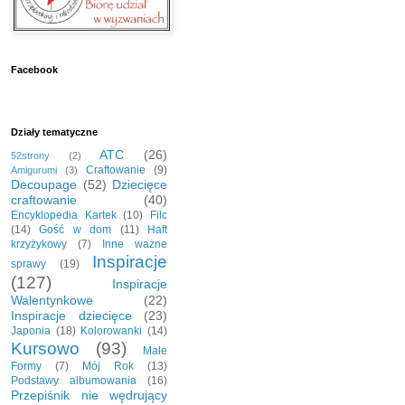
Facebook
Działy tematyczne
ATC
(26)
52strony
(2)
Craftowanie
(9)
Amigurumi
(3)
Decoupage
(52)
Dziecięce
craftowanie
(40)
Encyklopedia Kartek
(10)
Filc
(14)
Gość w dom
(11)
Haft
krzyżykowy
(7)
Inne ważne
Inspiracje
sprawy
(19)
(127)
Inspiracje
Walentynkowe
(22)
Inspiracje dziecięce
(23)
Japonia
(18)
Kolorowanki
(14)
Kursowo
(93)
Małe
Formy
(7)
Mój Rok
(13)
Podstawy albumowania
(16)
Przepiśnik nie wędrujący