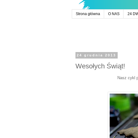
Strona główna
O NAS
24 D
24 grudnia 2013
Wesołych Świąt!
Nasz cykl 