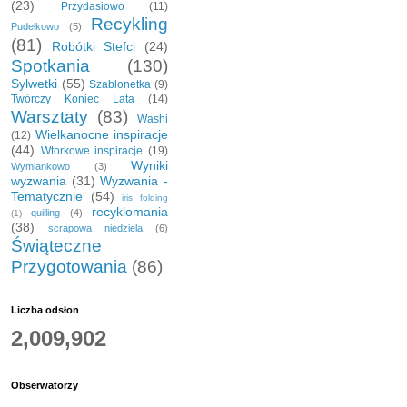
(23)
Przydasiowo
(11)
Recykling
Pudełkowo
(5)
(81)
Robótki Stefci
(24)
Spotkania
(130)
Sylwetki
(55)
Szablonetka
(9)
Twórczy Koniec Lata
(14)
Warsztaty
(83)
Washi
Wielkanocne inspiracje
(12)
(44)
Wtorkowe inspiracje
(19)
Wyniki
Wymiankowo
(3)
wyzwania
(31)
Wyzwania -
Tematycznie
(54)
iris folding
recyklomania
quilling
(4)
(1)
(38)
scrapowa niedziela
(6)
Świąteczne
Przygotowania
(86)
Liczba odsłon
2,009,902
Obserwatorzy