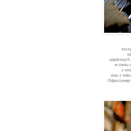
życzy
sp
spędzonych 
w cieniu 
z mn
oraz z rodz
Odpoczywajcie