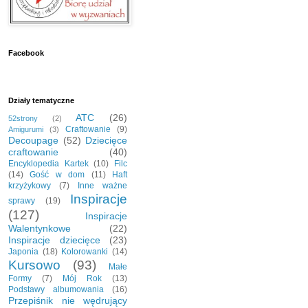
Facebook
Działy tematyczne
ATC
(26)
52strony
(2)
Craftowanie
(9)
Amigurumi
(3)
Decoupage
(52)
Dziecięce
craftowanie
(40)
Encyklopedia Kartek
(10)
Filc
(14)
Gość w dom
(11)
Haft
krzyżykowy
(7)
Inne ważne
Inspiracje
sprawy
(19)
(127)
Inspiracje
Walentynkowe
(22)
Inspiracje dziecięce
(23)
Japonia
(18)
Kolorowanki
(14)
Kursowo
(93)
Małe
Formy
(7)
Mój Rok
(13)
Podstawy albumowania
(16)
Przepiśnik nie wędrujący