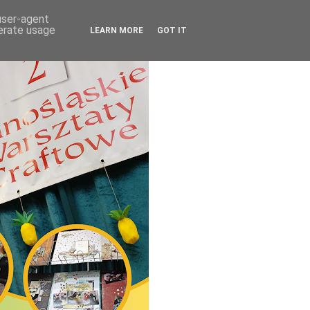
 user-agent
nerate usage
LEARN MORE
GOT IT