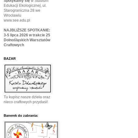
Spotykamy się
w Studium
Edukacji Ekologicznej, ul.
Starograniczna 28 we
Wrocławiu
www.see.edu.pl
NAJBLIŻSZE SPOTKANIE:
3-5 lipca 2026 w trakcie 25
Dolnośląskich Warsztatów
Craftowych
BAZAR
Tu kupisz nasze dzieła oraz
nieco craftowych przydasi!
Banerek do zabrania: