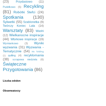
(23)
Przydasiowo
(11)
Recykling
Pudełkowo
(5)
(81)
Robótki Stefci
(24)
Spotkania
(130)
Sylwetki
(55)
Szablonetka
(9)
Twórczy Koniec Lata
(14)
Warsztaty
(83)
Washi
Wielkanocne inspiracje
(12)
(44)
Wtorkowe inspiracje
(19)
Wyniki
Wymiankowo
(3)
wyzwania
(31)
Wyzwania -
Tematycznie
(54)
iris folding
recyklomania
quilling
(4)
(1)
(38)
scrapowa niedziela
(6)
Świąteczne
Przygotowania
(86)
Liczba odsłon
Obserwatorzy