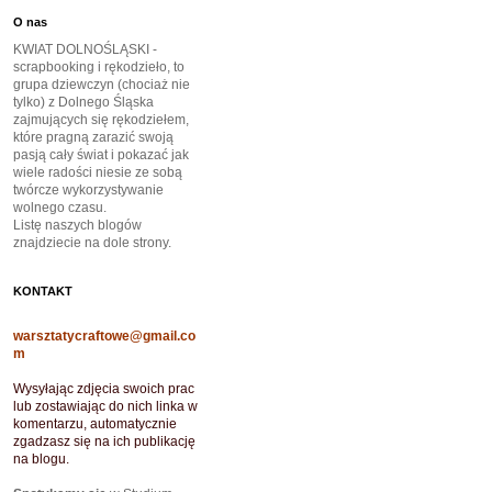
O nas
KWIAT DOLNOŚLĄSKI -
scrapbooking i rękodzieło, to
grupa dziewczyn (chociaż nie
tylko) z Dolnego Śląska
zajmujących się rękodziełem,
które pragną zarazić swoją
pasją cały świat i pokazać jak
wiele radości niesie ze sobą
twórcze wykorzystywanie
wolnego czasu.
Listę naszych blogów
znajdziecie na dole strony.
KONTAKT
warsztatycraftowe@gmail.co
m
Wysyłając zdjęcia swoich prac
lub zostawiając do nich linka w
komentarzu, automatycznie
zgadzasz się na ich publikację
na blogu.