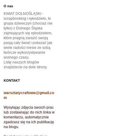
O nas
KWIAT DOLNOŚLĄSKI -
scrapbooking i rękodzieło, to
grupa dziewczyn (chociaż nie
tylko) z Dolnego Śląska
zajmujących się rękodziełem,
które pragną zarazić swoją
pasją cały świat i pokazać jak
wiele radości niesie ze sobą
twórcze wykorzystywanie
wolnego czasu.
Listę naszych blogów
znajdziecie na dole strony.
KONTAKT
warsztatycraftowe@gmail.co
m
Wysyłając zdjęcia swoich prac
lub zostawiając do nich linka w
komentarzu, automatycznie
zgadzasz się na ich publikację
na blogu.