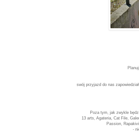
Planuj
swój przyjazd do nas zapowiedzia
Poza tym, jak zwykle będ
13 arts
, Agateria
, Cat File, Gale
Passion
, Rapakivi
- n