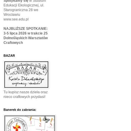
Spotykamy się
w Studium
Edukacji Ekologicznej, ul.
Starograniczna 28 we
Wrocławiu
www.see.edu.pl
NAJBLIŻSZE SPOTKANIE:
3-5 lipca 2026 w trakcie 25
Dolnośląskich Warsztatów
Craftowych
BAZAR
Tu kupisz nasze dzieła oraz
nieco craftowych przydasi!
Banerek do zabrania: