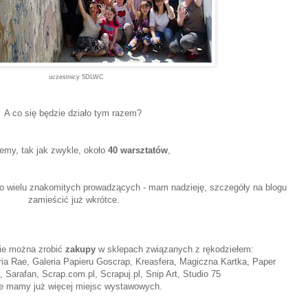
uczestnicy 5DLWC
A co się będzie działo
tym razem
?
emy, tak jak zwykle, około
40 warsztatów
,
ło wielu znakomitych prowadzących - mam nadzieję, szczegóły na blogu
zamieścić już wkrótce.
zie można zrobić
zakupy
w sklepach związanych z rękodziełem:
ria Rae
, Galeria Papieru
Goscrap
, Kreasfera, Magiczna Kartka,
Paper
,
Sarafan, Scrap.com.pl, Scrapuj.pl, Snip Art, Studio 75
ie mamy już więcej miejsc wystawowych.