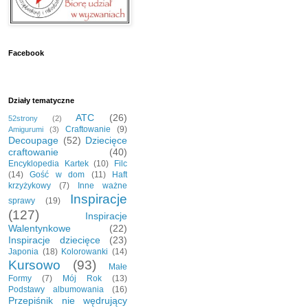
Facebook
Działy tematyczne
ATC
(26)
52strony
(2)
Craftowanie
(9)
Amigurumi
(3)
Decoupage
(52)
Dziecięce
craftowanie
(40)
Encyklopedia Kartek
(10)
Filc
(14)
Gość w dom
(11)
Haft
krzyżykowy
(7)
Inne ważne
Inspiracje
sprawy
(19)
(127)
Inspiracje
Walentynkowe
(22)
Inspiracje dziecięce
(23)
Japonia
(18)
Kolorowanki
(14)
Kursowo
(93)
Małe
Formy
(7)
Mój Rok
(13)
Podstawy albumowania
(16)
Przepiśnik nie wędrujący