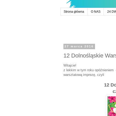
Strona główna
O NAS
24 D
27 marca 2016
12 Dolnośląskie Wa
Witajcie!
z lekkim w tym roku opóźnieniem c
warsztatową imprezę, czyli
12 Do
c