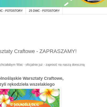
WC - FOTOSTORY
25 DWC - FOTOSTORY
rsztaty Craftowe - ZAPRASZAMY!
hciałabym Was - oficjalnie już - zaprosić na naszą doroczną
lnośląskie Warsztaty Craftowe,
zyli rękodzieła wszelakiego