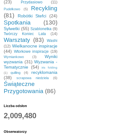
(23)
Przydasiowo
(11)
Recykling
Pudełkowo
(5)
(81)
Robótki Stefci
(24)
Spotkania
(130)
Sylwetki
(55)
Szablonetka
(9)
Twórczy Koniec Lata
(14)
Warsztaty
(83)
Washi
Wielkanocne inspiracje
(12)
(44)
Wtorkowe inspiracje
(19)
Wyniki
Wymiankowo
(3)
wyzwania
(31)
Wyzwania -
Tematycznie
(54)
iris folding
recyklomania
quilling
(4)
(1)
(38)
scrapowa niedziela
(6)
Świąteczne
Przygotowania
(86)
Liczba odsłon
2,009,480
Obserwatorzy