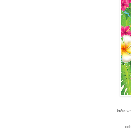
które w 
odb