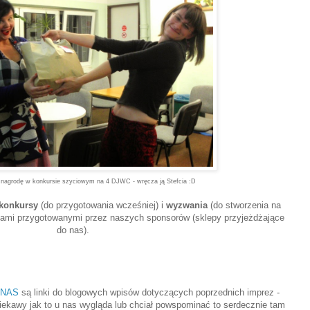
 nagrodę w konkursie szyciowym na 4 DJWC - wręcza ją Stefcia :D
konkursy
(do przygotowania wcześniej) i
wyzwania
(do stworzenia na
dami przygotowanymi przez naszych sponsorów (sklepy przyjeżdżające
do nas).
 NAS
są linki do blogowych wpisów dotyczących poprzednich imprez -
 ciekawy jak to u nas wygląda lub chciał powspominać to serdecznie tam