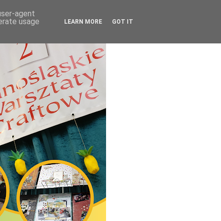
 user-agent
nerate usage
LEARN MORE
GOT IT