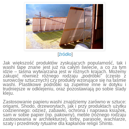
[
źródło
]
Jak większość produktów zyskujących popularność, tak i
washi
tape
znane jest już na całym świecie, a co za tym
idzie – taśma wytwarzana jest w różnych
krajach
. Możemy
zakupić również różnego rodzaju „podróbki”
(często z
surowców sztucznych)
czy produkty wzorujące się na taśmie
washi.
P
lastikowe podróbki są zupełnie in
n
e w dotyku i
trudniejsze w odklejeniu, oraz pozostawiają po sobie ślady
kleju.
Zastosowanie papieru washi znajdziemy zarówno w sztuce:
origami, Shodo, drzeworytach, jak i przy produktach użytku
codziennego: odzież, zabawki, ochrona i naprawa książek,
sam w sobie papier (np. pakowny), meble (różnego rodzaju
zastosowania w architekturze), torby, parasole, wachlarze,
szaty i przedmioty rytualne dla kapłanów religii Shinto.