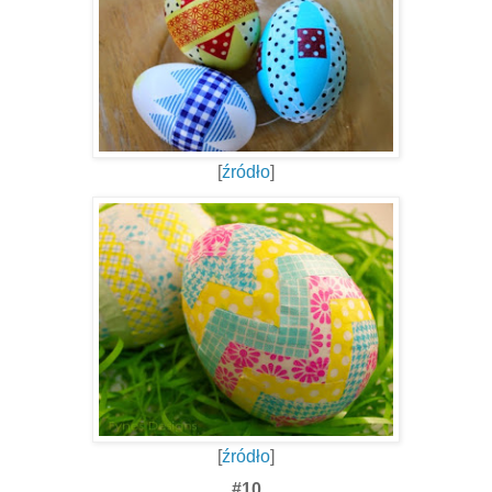
[
źródło
]
[
źródło
]
#10