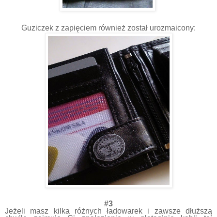
Guziczek z zapięciem również został urozmaicony:
#3
Jeżeli masz kilka różnych ładowarek i zawsze dłuższą