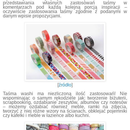
przedstawiania własnych zastosowań taśmy w
komentarzach pod każdą kolejną porcją inspiracji –
oczywiście zastosowania taśmy zgodnie z podanymi w
danym wpisie propozycjami.
[
źródło
]
Taśma washi ma niezliczoną ilość zastosowań! Nie
wspominając o samym rękodziele jak: tworzenie biżuterii,
scrapbooking, ozdabianie zeszytów, albumów czy notesów
– możemy ozdabiać również meble, ramki na zdjęcia,
tworzyć z niej różne wzory na ścianach, obklejać pojemniki
czy kafelki i meble w łazience albo kuchni.