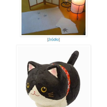
[
źródło
]