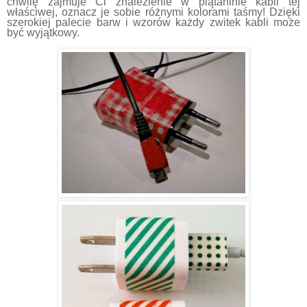
chwilę zajmuje Ci znalezienie w plątaninie kabli tej
właściwej, oznacz je sobie różnymi kolorami taśmy! Dzięki
szerokiej palecie barw i wzorów każdy zwitek kabli może
być wyjątkowy.