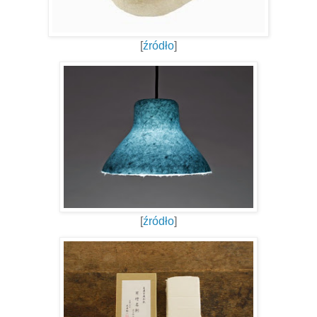
[
źródło
]
[
źródło
]