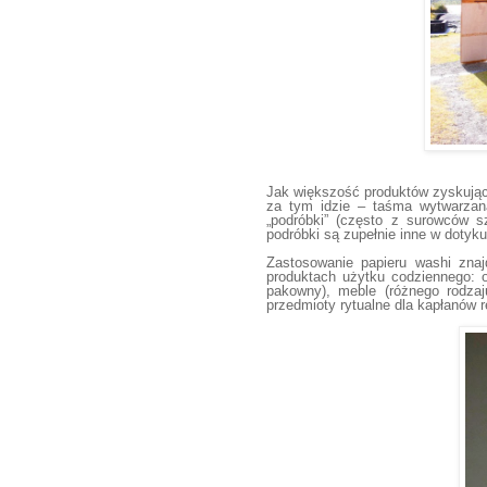
Jak większość produktów zyskując
za tym idzie – taśma wytwarza
„podróbki”
(często z surowców s
podróbki są zupełnie in
n
e w dotyku
Zastosowanie papieru washi znaj
produktach użytku codziennego: o
pakowny), meble (różnego rodzaju
przedmioty rytualne dla kapłanów re