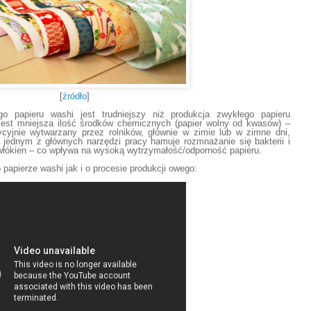
[
źródło
]
o papieru washi jest trudniejszy niż produkcja zwykłego papieru
est mniejsza ilość środków chemicznych (papier wolny od kwasów) –
ycyjnie wytwarzany przez rolników, głównie w zimie lub w zimne dni,
jednym z głównych narzędzi pracy hamuje rozmnażanie się bakterii i
łókien – co wpływa na wysoką wytrzymałość/odporność papieru.
papierze washi jak i o procesie produkcji owego: