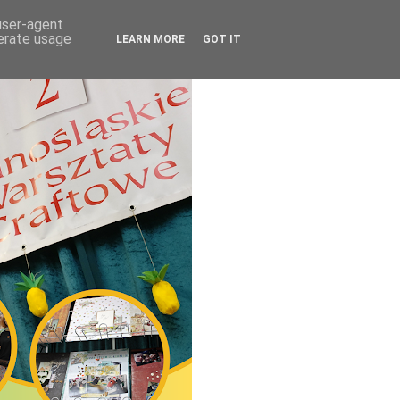
 user-agent
nerate usage
LEARN MORE
GOT IT