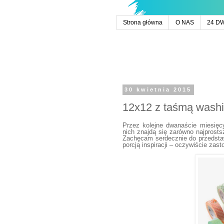
Strona główna
O NAS
24 D
30 kwietnia 2015
12x12 z taśmą washi
Przez kolejne dwanaście miesię
nich znajdą się zarówno najprosts
Zachęcam serdecznie do przedsta
porcją inspiracji – oczywiście za