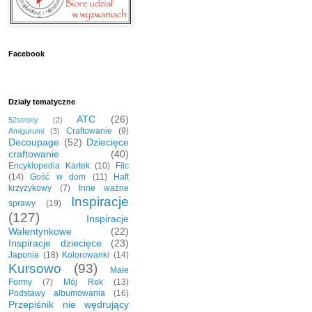
Facebook
Działy tematyczne
ATC
(26)
52strony
(2)
Craftowanie
(9)
Amigurumi
(3)
Decoupage
(52)
Dziecięce
craftowanie
(40)
Encyklopedia Kartek
(10)
Filc
(14)
Gość w dom
(11)
Haft
krzyżykowy
(7)
Inne ważne
Inspiracje
sprawy
(19)
(127)
Inspiracje
Walentynkowe
(22)
Inspiracje dziecięce
(23)
Japonia
(18)
Kolorowanki
(14)
Kursowo
(93)
Małe
Formy
(7)
Mój Rok
(13)
Podstawy albumowania
(16)
Przepiśnik nie wędrujący