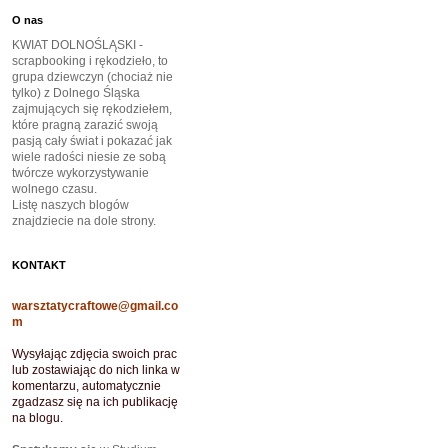
O nas
KWIAT DOLNOŚLĄSKI -
scrapbooking i rękodzieło, to
grupa dziewczyn (chociaż nie
tylko) z Dolnego Śląska
zajmujących się rękodziełem,
które pragną zarazić swoją
pasją cały świat i pokazać jak
wiele radości niesie ze sobą
twórcze wykorzystywanie
wolnego czasu.
Listę naszych blogów
znajdziecie na dole strony.
KONTAKT
warsztatycraftowe@gmail.co
m
Wysyłając zdjęcia swoich prac
lub zostawiając do nich linka w
komentarzu, automatycznie
zgadzasz się na ich publikację
na blogu.