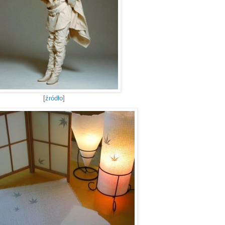
[
źródło
]