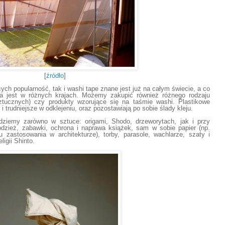
[
źródło
]
ych popularność, tak i washi
tape
znane jest już na całym świecie, a co
na jest w różnych
krajach
. Możemy zakupić również różnego rodzaju
ztucznych)
czy produkty wzorujące się na taśmie washi.
P
lastikowe
 i trudniejsze w odklejeniu, oraz pozostawiają po sobie ślady kleju.
dziemy zarówno w sztuce: origami, Shodo, drzeworytach, jak i przy
dzież, zabawki, ochrona i naprawa książek, sam w sobie papier (np.
 zastosowania w architekturze), torby, parasole, wachlarze, szaty i
ligii Shinto.