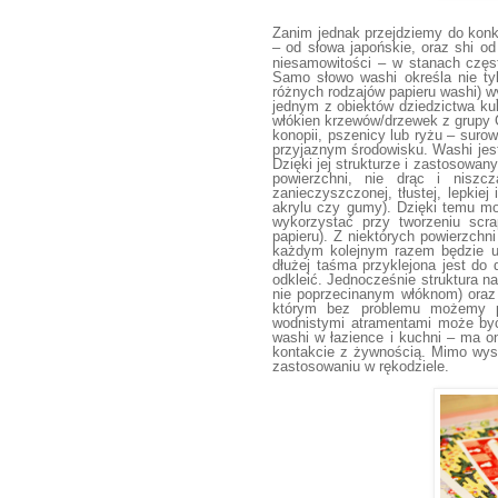
Zanim jednak przejdziemy do konk
– od słowa japońskie, oraz shi od
niesamowitości – w stanach częst
Samo słowo washi określa nie tyl
różnych rodzajów papieru washi) w
jednym z obiektów dziedzictwa ku
włókien krzewów/drzewek z grupy
konop
i
i, pszenicy lub ryżu – suro
przyjaznym środowisku.
Washi jes
Dzięki
jej strukturze i zastosowan
powierzchni, nie drąc i niszc
zanieczyszczonej, tłustej, lepkiej
akrylu czy gumy).
D
zięki
temu
mo
wykorzystać
przy tworzeniu scr
papieru).
Z
niektórych powierzchni
każdym
kolejnym
razem będzie u
dłużej taśma przyklejona jest do 
odkleić.
Jednocześnie struktura n
nie poprzecinanym wł
ó
knom)
oraz
którym bez problemu możemy p
wodnistymi atramentami może by
washi
w
łazience i
kuchni –
ma
o
kontakcie z żywnością
.
Mimo wyso
zastosowaniu w rękodziele.