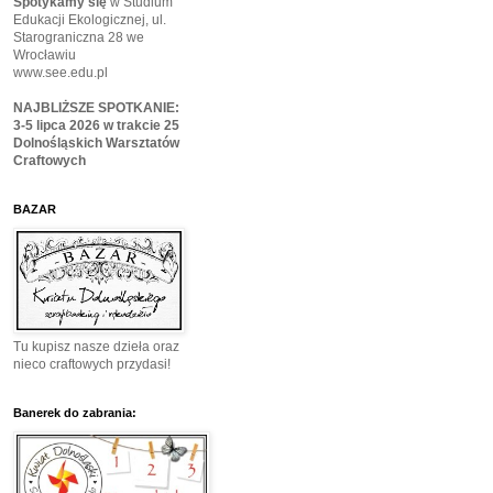
Spotykamy się
w Studium
Edukacji Ekologicznej, ul.
Starograniczna 28 we
Wrocławiu
www.see.edu.pl
NAJBLIŻSZE SPOTKANIE:
3-5 lipca 2026 w trakcie 25
Dolnośląskich Warsztatów
Craftowych
BAZAR
Tu kupisz nasze dzieła oraz
nieco craftowych przydasi!
Banerek do zabrania: