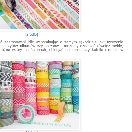
[
źródło
]
ść zastosowań! Nie wspominając o samym rękodziele jak: tworzenie
nie zeszytów, albumów czy notesów – możemy ozdabiać również meble,
 różne wzory na ścianach, obklejać pojemniki czy kafelki i meble w