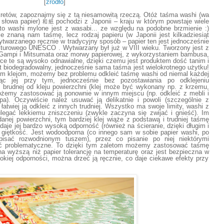
[
źródło
]
retów, zapoznajmy się z tą niesamowitą rzeczą. Otóż taśma washi (wa
 słowa papier)
pochodzi z Japonii – kraju w którym powstaje wiele
和紙
o washi mylone jest z wasabi... ze względu na podobne brzmienie :)
e znaną nam taśmę, lecz rodzaj papieru (w Japonii jest kilkadziesiąt
ytwarzanego ręcznie w tradycyjny sposób – papier ten jest jednocześnie
lturowego UNESCO . Wytwarzany był już w VIII wieku. Tworzony jest z
 Gampi i
Mitsumata
oraz morwy papierowej,
z wykorzystaniem bambusa,
wce te są wysoko odnawialne, dzięki czemu jest produktem dość tanim i
t
biodegradowaln
y
, jednocześnie
sama taśma jest
wielokrotnego użytku!
ym klejom
, możemy bez problemu odkleić
taśmę washi
od
niemal
każdej
ząc jej przy tym, jednocześnie
bez pozostawiania
po odklejeniu
 i brudnej od kleju
powierzchni
(klej może być wykonany np. z krzemu,
żemy
zastosować
ją ponownie w innym miejscu (np. odkleić z mebli i
apa).
Oczywiście należ
usuwać
ją delikatnie i powoli (szczególnie z
 łatwiej
j
ą odkleić z innych trudniej.
W
szystko ma swoje limity, washi z
legać lekkiemu zniszczeniu (zwykle zaczyna się zwijać i gnieść). Im
danej powierzchni, tym bardziej klej wiąże z podstawą i trudniej taśmę
adaje jej bardzo wysoką odporność
(
również na ścieranie,
dzięki długim i
giętkość.
Jest wodoodporna
(
co innego sam w sobie papier washi,
po
isać rozwodnionym tuszem
),
przez co pisanie po niej niektórymi
ć problematyczne
.
To dzięki tym zaletom możem
y
zastosowa
ć
taśmę
na
wyższ
ą
niż papier tolerancję na temperaturę oraz
jest
bezpieczn
a
w
kiej odporności, można drzeć ją ręcznie, co daje ciekawe efekty przy