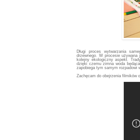
Długi proces wytwarzania sameg
drzewnego. W procesie używana j
kolejny ekologiczny aspekt. Trad
dzięki czemu zimna woda będąca 
zapobiega tym samym rozpadowi w
Zachęcam do obejrzenia filmików o 