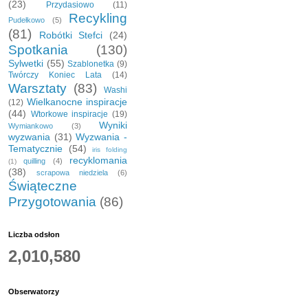
(23)
Przydasiowo
(11)
Recykling
Pudełkowo
(5)
(81)
Robótki Stefci
(24)
Spotkania
(130)
Sylwetki
(55)
Szablonetka
(9)
Twórczy Koniec Lata
(14)
Warsztaty
(83)
Washi
Wielkanocne inspiracje
(12)
(44)
Wtorkowe inspiracje
(19)
Wyniki
Wymiankowo
(3)
wyzwania
(31)
Wyzwania -
Tematycznie
(54)
iris folding
recyklomania
quilling
(4)
(1)
(38)
scrapowa niedziela
(6)
Świąteczne
Przygotowania
(86)
Liczba odsłon
2,010,580
Obserwatorzy