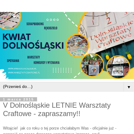
▼
1 marca 2015
V Dolnośląskie LETNIE Warsztaty
Craftowe - zapraszamy!!
Witajcie!
jak co roku o tej porze chciałabym Was - oficjalnie już -