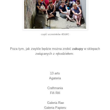
część uczestników 4DLWC
Poza tym, jak zwykle będzie można zrobić
zakupy
w sklepach
związanych z rękodziełem:
13 arts
Agateria
Craftmania
Fifi Rifi
Galeria Rae
Galeria Papieru