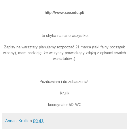
http://www.see.edu.pl/
I to chyba na razie wszystko.
Zapisy na warsztaty planujemy rozpocząć 21 marca (taki fajny początek
wiosny), mam nadzieję, że wszyscy prowadzący zdążą z opisami swoich
warsztatów :)
Pozdrawiam i do zobaczenia!
Krulik
koordynator 5DLWC
Anna - Krulik
o
00:41