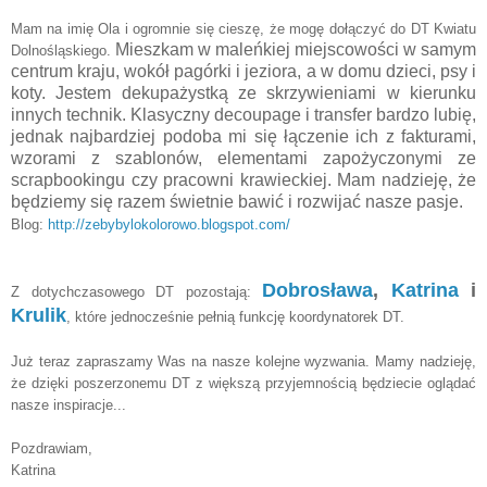
Mam na imię Ola i ogromnie się cieszę, że mogę dołączyć do DT Kwiatu
Mieszkam w maleńkiej miejscowości w samym
Dolnośląskiego.
centrum kraju, wokół pagórki i jeziora, a w domu dzieci, psy i
koty.
Jestem dekupażystką ze skrzywieniami w kierunku
innych technik. Klasyczny decoupage i transfer bardzo lubię,
jednak najbardziej podoba mi się łączenie ich z fakturami,
wzorami z szablonów, elementami zapożyczonymi ze
scrapbookingu czy pracowni krawieckiej. Mam nadzieję, że
będziemy się razem świetnie bawić i rozwijać nasze pasje.
Blog:
http://zebybylokolorowo.blogspot.com/
Dobrosława
,
Katrina
i
Z dotychczasowego DT pozostają:
Krulik
, które jednocześnie pełnią funkcję koordynatorek DT.
Już teraz zapraszamy Was na nasze kolejne wyzwania. Mamy nadzieję,
że dzięki poszerzonemu DT z większą przyjemnością będziecie oglądać
nasze inspiracje...
Pozdrawiam,
Katrina