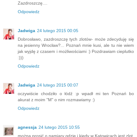
Zazdroszczę....
Odpowiedz
Jadwiga
24 lutego 2015 00:05
Dobrosławo, zazdroszczę tych zlotów- może zdecyduję się
na jesienny Wrocław?... Poznań mnie kusi, ale tu nie wiem
jak wyjdę z czasem i możliwościami :) Pozdrawiam cieplutko
:)))
Odpowiedz
Jadwiga
24 lutego 2015 00:07
oczywiście chodziło o łódź :p wpadł mi ten Poznań bo
akurat z moim "M" o nim rozmawiamy :)
Odpowiedz
agnessja
24 lutego 2015 10:55
można prosić o namiary gdzie i kiedy w Katowicach jest zlot,