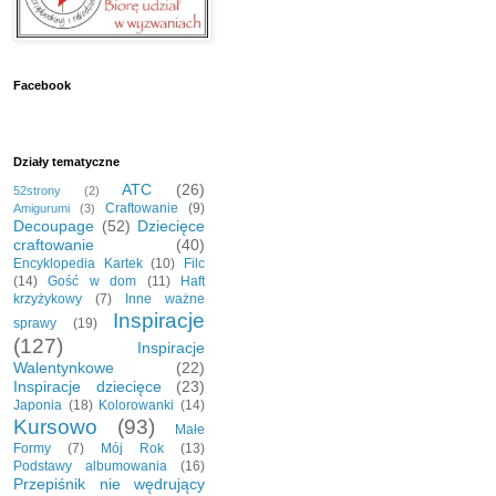
Facebook
Działy tematyczne
ATC
(26)
52strony
(2)
Craftowanie
(9)
Amigurumi
(3)
Decoupage
(52)
Dziecięce
craftowanie
(40)
Encyklopedia Kartek
(10)
Filc
(14)
Gość w dom
(11)
Haft
krzyżykowy
(7)
Inne ważne
Inspiracje
sprawy
(19)
(127)
Inspiracje
Walentynkowe
(22)
Inspiracje dziecięce
(23)
Japonia
(18)
Kolorowanki
(14)
Kursowo
(93)
Małe
Formy
(7)
Mój Rok
(13)
Podstawy albumowania
(16)
Przepiśnik nie wędrujący