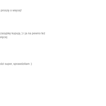
j proszę o więcej!
zasypkę kupują :) i ja na pewno też
więcej
dzi super, sprawdziłam :)