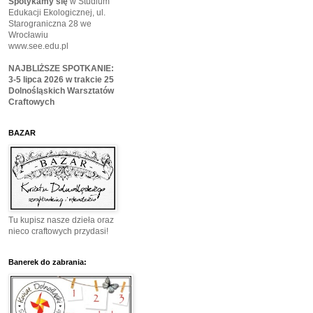
Spotykamy się
w Studium
Edukacji Ekologicznej, ul.
Starograniczna 28 we
Wrocławiu
www.see.edu.pl
NAJBLIŻSZE SPOTKANIE:
3-5 lipca 2026 w trakcie 25
Dolnośląskich Warsztatów
Craftowych
BAZAR
Tu kupisz nasze dzieła oraz
nieco craftowych przydasi!
Banerek do zabrania: