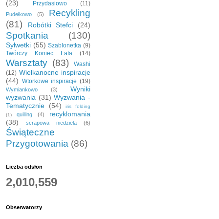
(23)
Przydasiowo
(11)
Recykling
Pudełkowo
(5)
(81)
Robótki Stefci
(24)
Spotkania
(130)
Sylwetki
(55)
Szablonetka
(9)
Twórczy Koniec Lata
(14)
Warsztaty
(83)
Washi
Wielkanocne inspiracje
(12)
(44)
Wtorkowe inspiracje
(19)
Wyniki
Wymiankowo
(3)
wyzwania
(31)
Wyzwania -
Tematycznie
(54)
iris folding
recyklomania
quilling
(4)
(1)
(38)
scrapowa niedziela
(6)
Świąteczne
Przygotowania
(86)
Liczba odsłon
2,010,559
Obserwatorzy