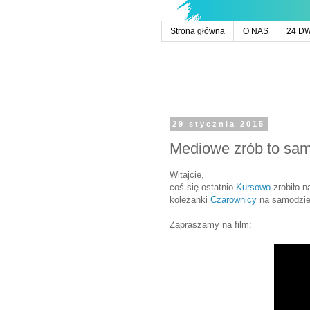
Strona główna
O NAS
24 D
29 stycznia 2015
Mediowe zrób to sa
Witajcie,
coś się ostatnio
Kursowo
zrobiło 
koleżanki
Czarownicy
na samodziel
Zapraszamy na film: