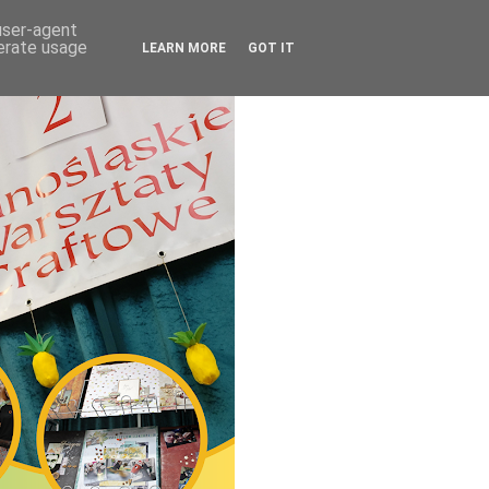
 user-agent
nerate usage
LEARN MORE
GOT IT