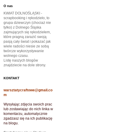
O nas
KWIAT DOLNOŚLĄSKI -
scrapbooking i rękodzieło, to
grupa dziewczyn (chociaż nie
tylko) z Dolnego Śląska
zajmujących się rękodziełem,
które pragną zarazić swoją
pasją cały świat i pokazać jak
wiele radości niesie ze sobą
twórcze wykorzystywanie
wolnego czasu.
Listę naszych blogów
znajdziecie na dole strony.
KONTAKT
warsztatycraftowe@gmail.co
m
Wysyłając zdjęcia swoich prac
lub zostawiając do nich linka w
komentarzu, automatycznie
zgadzasz się na ich publikację
na blogu.