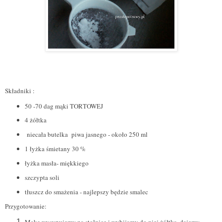
Składniki :
50 -70 dag mąki TORTOWEJ
4 żółtka
niecała butelka piwa jasnego - około 250 ml
1 łyżka śmietany 30 %
łyżka masła- miękkiego
szczypta soli
tłuszcz do smażenia - najlepszy będzie smalec
Przygotowanie: