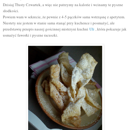
Dzisiaj Tłusty Czwartek, a więc nie patrzymy na kalorie i wcinamy te pyszne
słodkości.
Powiem wam w sekrecie, że pewnie z 4-5 pączków sama wstrząsnę z apetytem.
Niestety nie jestem w stanie sama stanąć przy kuchence i posmażyć, ale
przedstawię przepis naszej gościnnej mistrzyni kuchni
Uli
, która pokazuje jak
usmażyć faworki i pyszne racuszki.