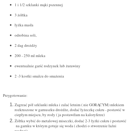
1 i 1/2 szklanki mąki pszennej
3 żółtka
łyżka masła
odrobina soli,
2 dag drożdży
200 - 250 ml mleka
ewentualnie garść rodzynek lub żurawiny
2 -3 kostki smalcu do smażenia
Przygotowanie:
Zagrzać pół szklanki mleka i zalać letnim ( nie GORĄCYM) mlekiem
rozkruszone w garnuszku drożdże, dodać łyżeczkę cukru - postawić w
ciepłym miejscu, by rosły ( ja postawiłam na kaloryferze)
Żółtka wybić do metalowej miseczki, dodać 2-3 łyżki cukru i postawić
na garnku w którym gotuje się woda ( chodzi o stworzenie łaźni
wodnej)