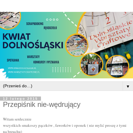
▼
12 lutego 2015
Przepiśnik nie-wędrujący
Witam serdecznie
wszystkich smakoszy pączków , faworków i oponek ( nie mylić proszę z tymi
na brzuchu)