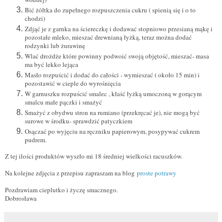
Bić żółtka do zupełnego rozpuszczenia cukru ( spienią się i o to
chodzi)
Zdjąć je z garnka na ściereczkę i dodawać stopniowo przesianą mąkę i
pozostałe mleko, mieszać drewnianą łyżką, teraz można dodać
rodzynki lub żurawinę
Wlać drożdże które powinny podwoić swoją objętość, mieszać- masa
ma być lekko lejąca
Masło rozpuścić i dodać do całości - wymieszać ( około 15 min) i
pozostawić w cieple do wyrośnięcia
W garnuszku rozpuścić smalec , kłaść łyżką umoczoną w gorącym
smalcu małe pączki i smażyć
Smażyć z obydwu stron na rumiano (przekręcać je), nie mogą być
surowe w środku- sprawdzić patyczkiem
Osączać po wyjęciu na ręczniku papierowym, posypywać cukrem
pudrem.
Z tej ilości produktów wyszło mi 18 średniej wielkości racuszków.
Na kolejne zdjęcia z przepisu zapraszam na blog
proste potrawy
Pozdrawiam cieplutko i życzę smacznego.
Dobrosława