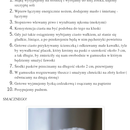
Mąkę wysypujemy na stolnicę i wybijamy do niej żółtka, dajemy
szczyptę soli
Wpierw łączymy energicznie nożem, dodajemy masło i śmietanę -
łączymy
Stopniowo wlewamy piwo i wyrabiamy rękoma (mokrymi)
Konsystencja ciasta ma być podobna do tego na kluski
Gdy już takie osiągniemy wybijamy ciasto wałkiem, aż stanie się
gładkie, lśniące, a po przekrojeniu będą w nim pęcherzyki powietrza
Gotowe ciasto przykrywamy ściereczką i odkrawamy małe kawałki, tyle
by wywałkować placek, który kroimy na paski o szerokość około 3 cm,
a tak długie, by zmieściły się nam swobodnie w garnuszku w którym
będziemy smażyć faworki
Środki pasków przecinamy na długość około 2 cm, przewijamy
W garnuszku rozgrzewamy tłuszcz i smażymy chruściki na złoty kolor (
odwracamy na drugą stronę)
Gotowe wyjmujemy łyzką cedzakową i osączamy na papierze
Posypujemy pudrem.
SMACZNEGO!