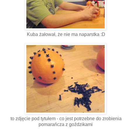
Kuba żałował, że nie ma naparstka :D
to zdjęcie pod tytułem - co jest potrzebne do zrobienia
pomarańcza z goździkami