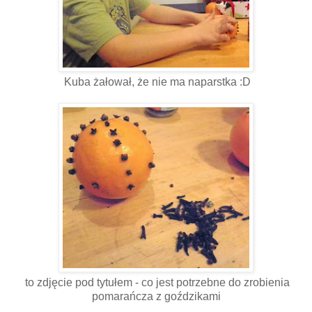
Kuba żałował, że nie ma naparstka :D
to zdjęcie pod tytułem - co jest potrzebne do zrobienia
pomarańcza z goździkami