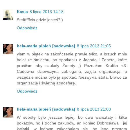
Kasia
8 lipca 2013 14:18
Steffffffcia gdzie jesteś?:)
Odpowiedz
hela-maria pipień [sadowska]
8 lipca 2013 21:05
yłam w piątek na zakończenie prawie tylko, a brzuch mnie
bolał ze śmiechu, po spotkaniu z Jagodą i Żanetą, które
prosiłam aby szukały Żanety ;) Poznałam Krulika <3.
Cudowna dziewczyna zabiegana, zajęta organizacją, a
wszędzie można było ją spotkać. Niezwykła istota. Brawo za
organizację i świetną atmosferę.
Odpowiedz
hela-maria pipień [sadowska]
8 lipca 2013 21:08
W sobotę było jeszcze lepiej, bo dwa warsztaty i kilka
pokazów, no i troche zakupów, an koniec Dobrosława i jej
kwiatki, w jednym zakochałam się, bo jego prostota