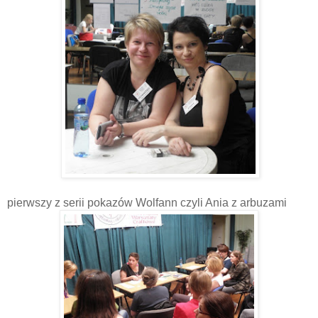
pierwszy z serii pokazów Wolfann czyli Ania z arbuzami