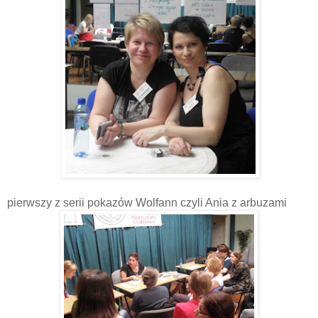
pierwszy z serii pokazów Wolfann czyli Ania z arbuzami