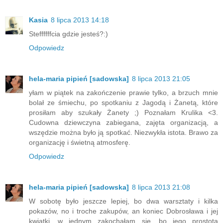
Kasia
8 lipca 2013 14:18
Steffffffcia gdzie jesteś?:)
Odpowiedz
hela-maria pipień [sadowska]
8 lipca 2013 21:05
yłam w piątek na zakończenie prawie tylko, a brzuch mnie
bolał ze śmiechu, po spotkaniu z Jagodą i Żanetą, które
prosiłam aby szukały Żanety ;) Poznałam Krulika <3.
Cudowna dziewczyna zabiegana, zajęta organizacją, a
wszędzie można było ją spotkać. Niezwykła istota. Brawo za
organizację i świetną atmosferę.
Odpowiedz
hela-maria pipień [sadowska]
8 lipca 2013 21:08
W sobotę było jeszcze lepiej, bo dwa warsztaty i kilka
pokazów, no i troche zakupów, an koniec Dobrosława i jej
kwiatki, w jednym zakochałam się, bo jego prostota