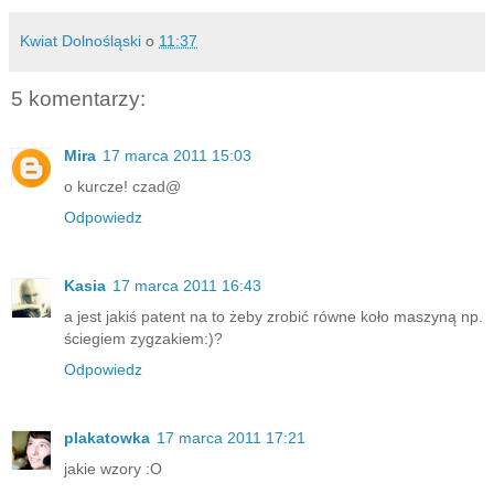
Kwiat Dolnośląski
o
11:37
5 komentarzy:
Mira
17 marca 2011 15:03
o kurcze! czad@
Odpowiedz
Kasia
17 marca 2011 16:43
a jest jakiś patent na to żeby zrobić równe koło maszyną np.
ściegiem zygzakiem:)?
Odpowiedz
plakatowka
17 marca 2011 17:21
jakie wzory :O