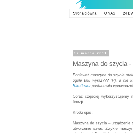
Strona główna
O NAS
24 D
17 marca 2011
Maszyna do szycia -
Ponieważ maszyna do szycia stała
ogóle taki wyraz??? :P), a nie 
Bikeflower
postanowiła wprowadzić
Coraz częściej wykorzystujemy 
finezji.
Krótki opis :
Maszyna do szycia – urządzenie d
utworzenie szwu. Zwykle maszyna