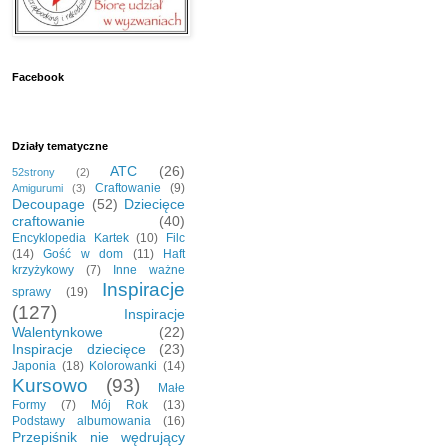
Facebook
Działy tematyczne
ATC
(26)
52strony
(2)
Craftowanie
(9)
Amigurumi
(3)
Decoupage
(52)
Dziecięce
craftowanie
(40)
Encyklopedia Kartek
(10)
Filc
(14)
Gość w dom
(11)
Haft
krzyżykowy
(7)
Inne ważne
Inspiracje
sprawy
(19)
(127)
Inspiracje
Walentynkowe
(22)
Inspiracje dziecięce
(23)
Japonia
(18)
Kolorowanki
(14)
Kursowo
(93)
Małe
Formy
(7)
Mój Rok
(13)
Podstawy albumowania
(16)
Przepiśnik nie wędrujący