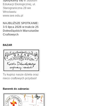
Spotykamy się
w Studium
Edukacji Ekologicznej, ul.
Starograniczna 28 we
Wrocławiu
www.see.edu.pl
NAJBLIŻSZE SPOTKANIE:
3-5 lipca 2026 w trakcie 25
Dolnośląskich Warsztatów
Craftowych
BAZAR
Tu kupisz nasze dzieła oraz
nieco craftowych przydasi!
Banerek do zabrania: