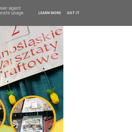
 user-agent
nerate usage
LEARN MORE
GOT IT