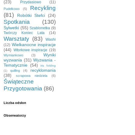
(23)
Przydasiowo
(11)
Recykling
Pudełkowo
(5)
(81)
Robótki Stefci
(24)
Spotkania
(130)
Sylwetki
(55)
Szablonetka
(9)
Twórczy Koniec Lata
(14)
Warsztaty
(83)
Washi
Wielkanocne inspiracje
(12)
(44)
Wtorkowe inspiracje
(19)
Wyniki
Wymiankowo
(3)
wyzwania
(31)
Wyzwania -
Tematycznie
(54)
iris folding
recyklomania
quilling
(4)
(1)
(38)
scrapowa niedziela
(6)
Świąteczne
Przygotowania
(86)
Liczba odsłon
Obserwatorzy