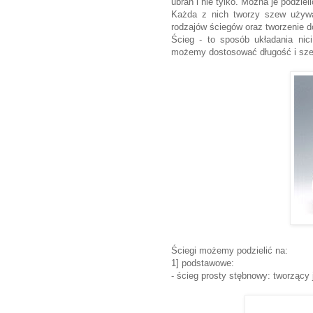
ubrań i nie tylko. Można je podzie
Każda z nich tworzy szew używa
rodzajów ściegów oraz tworzenie 
Ścieg - to sposób układania nic
możemy dostosować długość i sze
Ściegi możemy podzielić na:
1] podstawowe:
- ścieg prosty stębnowy: tworzący 