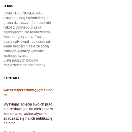
O nas
KWIAT DOLNOŚLĄSKI -
scrapbooking i rękodzieło, to
grupa dziewczyn (chociaż nie
tylko) z Dolnego Śląska
zajmujących się rękodziełem,
które pragną zarazić swoją
pasją cały świat i pokazać jak
wiele radości niesie ze sobą
twórcze wykorzystywanie
wolnego czasu.
Listę naszych blogów
znajdziecie na dole strony.
KONTAKT
warsztatycraftowe@gmail.co
m
Wysyłając zdjęcia swoich prac
lub zostawiając do nich linka w
komentarzu, automatycznie
zgadzasz się na ich publikację
na blogu.