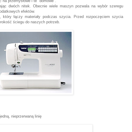
lić na przemysłowe i te "domowe".
jąc dwóch nitek. Obecnie wiele maszyn pozwala na wybór szeregu
dodatkowych efektów.
i, który łączy materiały podczas szycia. Przed rozpoczęciem szycia
rokość ściegu do naszych potrzeb.
jedną, nieprzerwaną linię