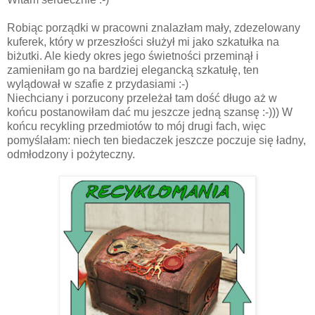
Robiąc porządki w pracowni znalazłam mały, zdezelowany
kuferek, który w przeszłości służył mi jako szkatułka na
biżutki. Ale kiedy okres jego świetności przeminął i
zamieniłam go na bardziej elegancką szkatułę, ten
wylądował w szafie z przydasiami :-)
Niechciany i porzucony przeleżał tam dość długo aż w
końcu postanowiłam dać mu jeszcze jedną szansę :-))) W
końcu recykling przedmiotów to mój drugi fach, więc
pomyślałam: niech ten biedaczek jeszcze poczuje się ładny,
odmłodzony i pożyteczny.