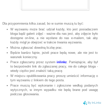
Dla przypomnienia kilka zasad, bo w sumie muszą tu być:
W wyzwaniu może brać udział każdy, kto jest posiadaczem
bloga bądź galerii zdjęć - ważne dla nas jest, aby zdjęcie było
dostępne on-line, a nie wysłane do nas e-mailem, tak aby
każdy mógł je obejrzeć w trakcie trwania wyzwania.
Można zgłaszać dowolną liczbę prac.
Będzie bardzo fajnie, jeżeli prace będą nowe, ale nie jest to
warunek konieczny.
Prace zgłaszamy przez system
inlinkz
. Pamiętajcie, aby był
to bezpośredni link do zgłaszanej pracy, nie do całego bloga -
wtedy ciężko jest znaleźć taką pracę.
W miejscu opublikowania pracy proszę umieścić informację o
tym wyzwaniu z linkiem do tego posta.
Prace muszą być wykonanie i zgłoszone według podanych
wytycznych, w innym wypadku nie będą brane pod uwagę
podczas głosowania.