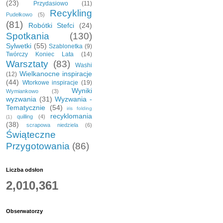
(23)
Przydasiowo
(11)
Recykling
Pudełkowo
(5)
(81)
Robótki Stefci
(24)
Spotkania
(130)
Sylwetki
(55)
Szablonetka
(9)
Twórczy Koniec Lata
(14)
Warsztaty
(83)
Washi
Wielkanocne inspiracje
(12)
(44)
Wtorkowe inspiracje
(19)
Wyniki
Wymiankowo
(3)
wyzwania
(31)
Wyzwania -
Tematycznie
(54)
iris folding
recyklomania
quilling
(4)
(1)
(38)
scrapowa niedziela
(6)
Świąteczne
Przygotowania
(86)
Liczba odsłon
2,010,361
Obserwatorzy