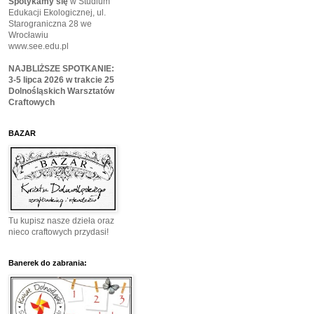
Spotykamy się
w Studium
Edukacji Ekologicznej, ul.
Starograniczna 28 we
Wrocławiu
www.see.edu.pl
NAJBLIŻSZE SPOTKANIE:
3-5 lipca 2026 w trakcie 25
Dolnośląskich Warsztatów
Craftowych
BAZAR
Tu kupisz nasze dzieła oraz
nieco craftowych przydasi!
Banerek do zabrania: