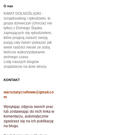
O nas
KWIAT DOLNOŚLĄSKI -
scrapbooking i rękodzieło, to
grupa dziewczyn (chociaż nie
tylko) z Dolnego Śląska
zajmujących się rękodziełem,
które pragną zarazić swoją
pasją cały świat i pokazać jak
wiele radości niesie ze sobą
twórcze wykorzystywanie
wolnego czasu.
Listę naszych blogów
znajdziecie na dole strony.
KONTAKT
warsztatycraftowe@gmail.co
m
Wysyłając zdjęcia swoich prac
lub zostawiając do nich linka w
komentarzu, automatycznie
zgadzasz się na ich publikację
na blogu.