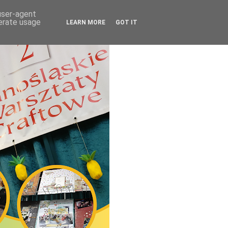
 user-agent
nerate usage
LEARN MORE
GOT IT