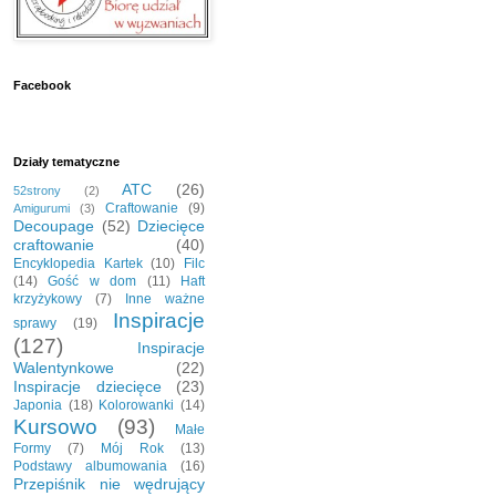
Facebook
Działy tematyczne
ATC
(26)
52strony
(2)
Craftowanie
(9)
Amigurumi
(3)
Decoupage
(52)
Dziecięce
craftowanie
(40)
Encyklopedia Kartek
(10)
Filc
(14)
Gość w dom
(11)
Haft
krzyżykowy
(7)
Inne ważne
Inspiracje
sprawy
(19)
(127)
Inspiracje
Walentynkowe
(22)
Inspiracje dziecięce
(23)
Japonia
(18)
Kolorowanki
(14)
Kursowo
(93)
Małe
Formy
(7)
Mój Rok
(13)
Podstawy albumowania
(16)
Przepiśnik nie wędrujący