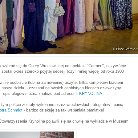
 wybrać się do Opery Wrocławskiej na spektakl "Carmen", oczywiście
 został okres szeroko pojętej secesji (czyli mniej więcej od roku 1900
 nie osobiście (lub na zamówienie) uszyte, kilka kompletów biżuterii
eż nasze dzieła - czasami na swoich osobistych blogach dziewczyny
je - spis blogów można znaleźć pod adresem:
KRYNOLINA
 tym poście zostały wykonane przez wrocławskich fotografów - panią
otra Schmidt
- bardzo dziękuję za tak wspaniałą pamiątkę!
 Stowarzyszenia Krynolina pojawili się na chwilę na wykładzie w Muzeum