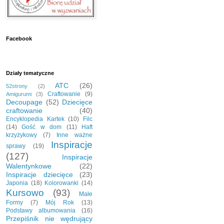
Facebook
Działy tematyczne
ATC
(26)
52strony
(2)
Craftowanie
(9)
Amigurumi
(3)
Decoupage
(52)
Dziecięce
craftowanie
(40)
Encyklopedia Kartek
(10)
Filc
(14)
Gość w dom
(11)
Haft
krzyżykowy
(7)
Inne ważne
Inspiracje
sprawy
(19)
(127)
Inspiracje
Walentynkowe
(22)
Inspiracje dziecięce
(23)
Japonia
(18)
Kolorowanki
(14)
Kursowo
(93)
Małe
Formy
(7)
Mój Rok
(13)
Podstawy albumowania
(16)
Przepiśnik nie wędrujący