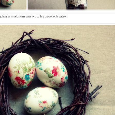
ądają w malutkim wianku z brzozowych witek.