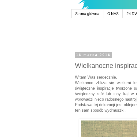
Strona główna
O NAS
24 D
16 marca 2016
Wielkanocne inspiracj
Witam Was serdecznie,
Wielkanoc zbliża się wielkimi 
świąteczne inspiracje tworzone
świąteczny stół lub inny kąt w 
wprowadzi nieco radosnego nastroj
Podstawą tej dekoracji jest oklej
ten sam sposób wydmuszki.