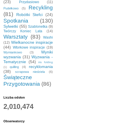
(23)
Przydasiowo
(11)
Recykling
Pudełkowo
(5)
(81)
Robótki Stefci
(24)
Spotkania
(130)
Sylwetki
(55)
Szablonetka
(9)
Twórczy Koniec Lata
(14)
Warsztaty
(83)
Washi
Wielkanocne inspiracje
(12)
(44)
Wtorkowe inspiracje
(19)
Wyniki
Wymiankowo
(3)
wyzwania
(31)
Wyzwania -
Tematycznie
(54)
iris folding
recyklomania
quilling
(4)
(1)
(38)
scrapowa niedziela
(6)
Świąteczne
Przygotowania
(86)
Liczba odsłon
2,010,474
Obserwatorzy