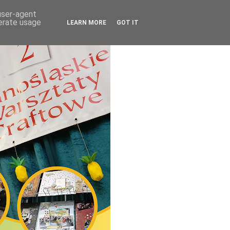
 user-agent
nerate usage
LEARN MORE
GOT IT