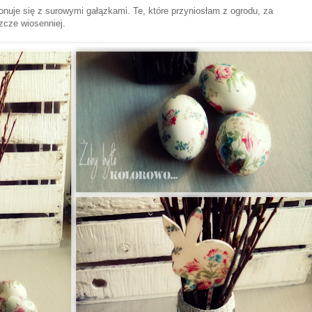
nuje się z surowymi gałązkami. Te, które przyniosłam z ogrodu, za
eszcze wiosenniej.