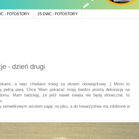
WC - FOTOSTORY
25 DWC - FOTOSTORY
e - dzień drugi
krokami, a więc chwilami śnieg za oknem obowiązkowy :) Mimo to
 są pełną parą. Chcę Wam pokazać moją bardzo prostą dekorację na
domu. Mam nadzieję, że jeśli nawet święta nie będą słoneczne, to
u.
ony serwetkowym wzorem zając na piku, a do towarzystwa ma zdobione w