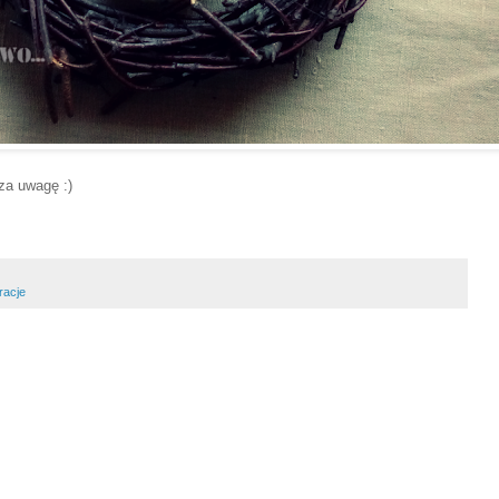
za uwagę :)
racje