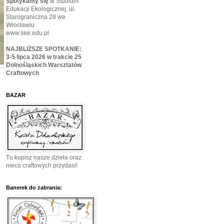
Spotykamy się
w Studium
Edukacji Ekologicznej, ul.
Starograniczna 28 we
Wrocławiu
www.see.edu.pl
NAJBLIŻSZE SPOTKANIE:
3-5 lipca 2026 w trakcie 25
Dolnośląskich Warsztatów
Craftowych
BAZAR
Tu kupisz nasze dzieła oraz
nieco craftowych przydasi!
Banerek do zabrania: