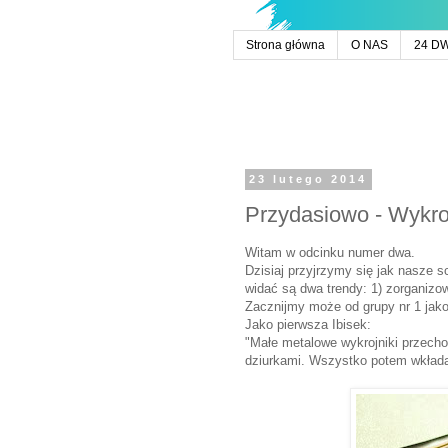
Strona główna
O NAS
24 D
23 lutego 2014
Przydasiowo - Wykroj
Witam w odcinku numer dwa.
Dzisiaj przyjrzymy się jak nasze s
widać są dwa trendy: 1) zorganizowa
Zacznijmy może od grupy nr 1 jako
Jako pierwsza Ibisek:
"Małe metalowe wykrojniki przecho
dziurkami. Wszystko potem wkładam