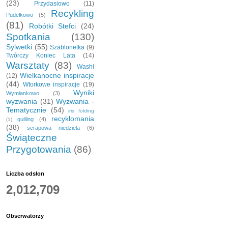
(23)
Przydasiowo
(11)
Recykling
Pudełkowo
(5)
(81)
Robótki Stefci
(24)
Spotkania
(130)
Sylwetki
(55)
Szablonetka
(9)
Twórczy Koniec Lata
(14)
Warsztaty
(83)
Washi
Wielkanocne inspiracje
(12)
(44)
Wtorkowe inspiracje
(19)
Wyniki
Wymiankowo
(3)
wyzwania
(31)
Wyzwania -
Tematycznie
(54)
iris folding
recyklomania
quilling
(4)
(1)
(38)
scrapowa niedziela
(6)
Świąteczne
Przygotowania
(86)
Liczba odsłon
2,012,709
Obserwatorzy