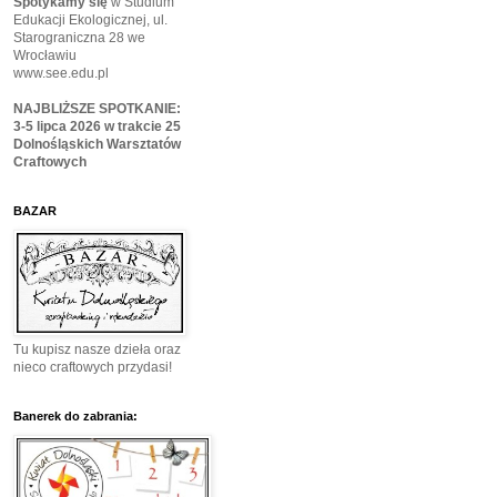
Spotykamy się
w Studium
Edukacji Ekologicznej, ul.
Starograniczna 28 we
Wrocławiu
www.see.edu.pl
NAJBLIŻSZE SPOTKANIE:
3-5 lipca 2026 w trakcie 25
Dolnośląskich Warsztatów
Craftowych
BAZAR
Tu kupisz nasze dzieła oraz
nieco craftowych przydasi!
Banerek do zabrania: