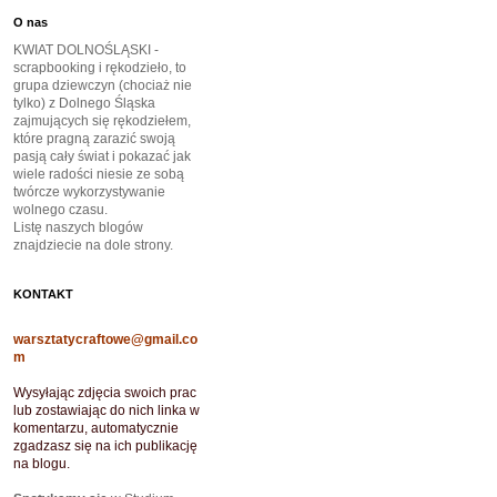
O nas
KWIAT DOLNOŚLĄSKI -
scrapbooking i rękodzieło, to
grupa dziewczyn (chociaż nie
tylko) z Dolnego Śląska
zajmujących się rękodziełem,
które pragną zarazić swoją
pasją cały świat i pokazać jak
wiele radości niesie ze sobą
twórcze wykorzystywanie
wolnego czasu.
Listę naszych blogów
znajdziecie na dole strony.
KONTAKT
warsztatycraftowe@gmail.co
m
Wysyłając zdjęcia swoich prac
lub zostawiając do nich linka w
komentarzu, automatycznie
zgadzasz się na ich publikację
na blogu.