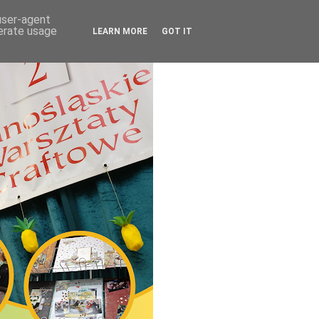
 user-agent
nerate usage
LEARN MORE
GOT IT