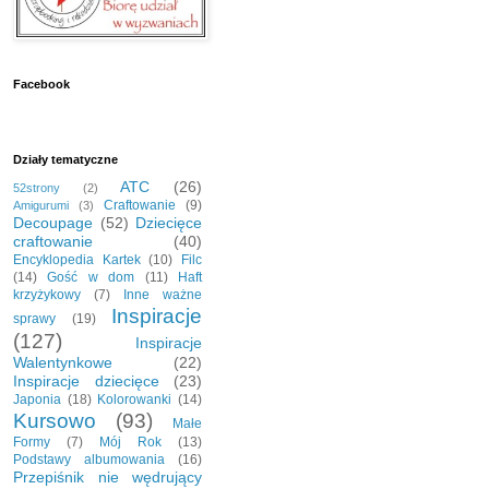
Facebook
Działy tematyczne
ATC
(26)
52strony
(2)
Craftowanie
(9)
Amigurumi
(3)
Decoupage
(52)
Dziecięce
craftowanie
(40)
Encyklopedia Kartek
(10)
Filc
(14)
Gość w dom
(11)
Haft
krzyżykowy
(7)
Inne ważne
Inspiracje
sprawy
(19)
(127)
Inspiracje
Walentynkowe
(22)
Inspiracje dziecięce
(23)
Japonia
(18)
Kolorowanki
(14)
Kursowo
(93)
Małe
Formy
(7)
Mój Rok
(13)
Podstawy albumowania
(16)
Przepiśnik nie wędrujący