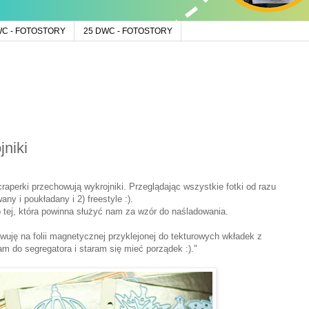
WC - FOTOSTORY
25 DWC - FOTOSTORY
niki
craperki przechowują wykrojniki. Przeglądając wszystkie fotki od razu
ny i poukładany i 2) freestyle :).
 tej, która powinna służyć nam za wzór do naśladowania.
wuję na folii magnetycznej przyklejonej do tekturowych wkładek z
 do segregatora i staram się mieć porządek :)."