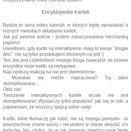
Encyklopedia Kartek
Będzie to seria video tutoriali, w których będę opowiadać o
różnych metodach składania kartek.
Jak już pewnie wiecie - jestem zafascynowana mechaniką
papieru!
Uwielbiam, gdy kartki są interaktywne, mają to swoje "drugie
dno", nie są tylko prostokątem złożonym na pół :)
Ten, kto jest czytelnikiem mojego bloga zauważył, że prawie
wszystkie moje kartki są nietypowe.
Najczęstszą reakcją na nie jest stwierdzenie:
- Musiałaś się nieźle napracować! Są takie
skomplikowane...
Otóż nie!
Tworzenie interaktywnych kartek wcale nie jest
skomplikowane! Wystarczy tylko popatrzeć jak się je robi a
zapewniam, że wszyscy dadzą sobie radę!
Kartki, które tłumaczę jak robić, nie są mojego pomysłu - to
powszechnie znane wzory i nie jestem w stanie określić ich
twórców. No, chyba, że w tak zwanym międzyczasie będę