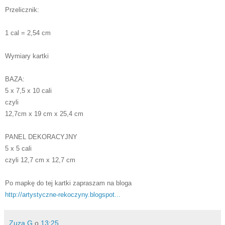
Przelicznik:
1 cal = 2,54 cm
Wymiary kartki
BAZA:
5 x 7,5 x 10 cali
czyli
12,7cm x 19 cm x 25,4 cm
PANEL DEKORACYJNY
5 x 5 cali
czyli 12,7 cm x 12,7 cm
Po mapkę do tej kartki zapraszam na bloga
http://artystyczne-rekoczyny.blogspot...
Zuza G
o
13:25