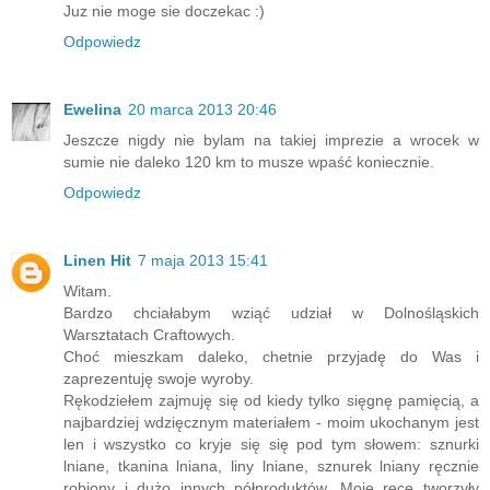
Juz nie moge sie doczekac :)
Odpowiedz
Ewelina
20 marca 2013 20:46
Jeszcze nigdy nie bylam na takiej imprezie a wrocek w
sumie nie daleko 120 km to musze wpaść koniecznie.
Odpowiedz
Linen Hit
7 maja 2013 15:41
Witam.
Bardzo chciałabym wziąć udział w Dolnośląskich
Warsztatach Craftowych.
Choć mieszkam daleko, chetnie przyjadę do Was i
zaprezentuję swoje wyroby.
Rękodziełem zajmuję się od kiedy tylko sięgnę pamięcią, a
najbardziej wdzięcznym materiałem - moim ukochanym jest
len i wszystko co kryje się się pod tym słowem: sznurki
lniane, tkanina lniana, liny lniane, sznurek lniany ręcznie
robiony i dużo innych półproduktów. Moje ręce tworzyły