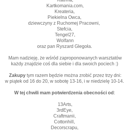
Kartkomania.com,
Kreateria,
Piekielna Owca,
dziewczyny z Ruchomej Pracowni,
Stefcia,
Tengel27,
Wolfann
oraz pan Ryszard Glegoła.
Mam nadzieję, że wśród zaproponowanych warsztatów
każdy znajdzie coś dla siebie i dla swoich pociech :)
Zakupy
tym razem będzie można zrobić przez trzy dni:
w piątek od 16 do 20, w sobotę 13-16, i w niedzielę 10-14.
W tej chwili mam potwierdzenia obecności od
:
13Arts,
3rdEye,
Craftmanii,
Cottonhill,
Decorscrapu,