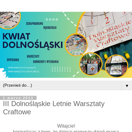
▼
1 marca 2013
III Dolnośląskie Letnie Warsztaty
Craftowe
Witajcie!
korzystając z tego, że dzisiaj pierwszy dzień marca