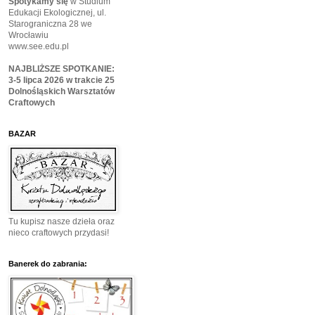
Spotykamy się
w Studium
Edukacji Ekologicznej, ul.
Starograniczna 28 we
Wrocławiu
www.see.edu.pl
NAJBLIŻSZE SPOTKANIE:
3-5 lipca 2026 w trakcie 25
Dolnośląskich Warsztatów
Craftowych
BAZAR
Tu kupisz nasze dzieła oraz
nieco craftowych przydasi!
Banerek do zabrania: