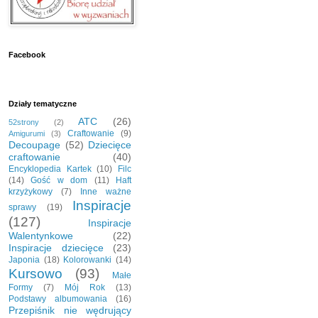
Facebook
Działy tematyczne
ATC
(26)
52strony
(2)
Craftowanie
(9)
Amigurumi
(3)
Decoupage
(52)
Dziecięce
craftowanie
(40)
Encyklopedia Kartek
(10)
Filc
(14)
Gość w dom
(11)
Haft
krzyżykowy
(7)
Inne ważne
Inspiracje
sprawy
(19)
(127)
Inspiracje
Walentynkowe
(22)
Inspiracje dziecięce
(23)
Japonia
(18)
Kolorowanki
(14)
Kursowo
(93)
Małe
Formy
(7)
Mój Rok
(13)
Podstawy albumowania
(16)
Przepiśnik nie wędrujący