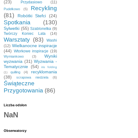
(23)
Przydasiowo
(11)
Recykling
Pudełkowo
(5)
(81)
Robótki Stefci
(24)
Spotkania
(130)
Sylwetki
(55)
Szablonetka
(9)
Twórczy Koniec Lata
(14)
Warsztaty
(83)
Washi
Wielkanocne inspiracje
(12)
(44)
Wtorkowe inspiracje
(19)
Wyniki
Wymiankowo
(3)
wyzwania
(31)
Wyzwania -
Tematycznie
(54)
iris folding
recyklomania
quilling
(4)
(1)
(38)
scrapowa niedziela
(6)
Świąteczne
Przygotowania
(86)
Liczba odsłon
NaN
Obserwatorzy