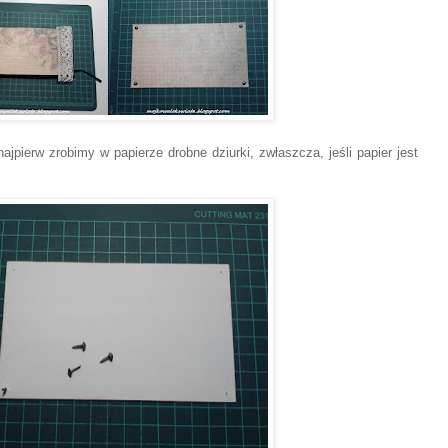
najpierw zrobimy w papierze drobne dziurki, zwłaszcza, jeśli papier
jest