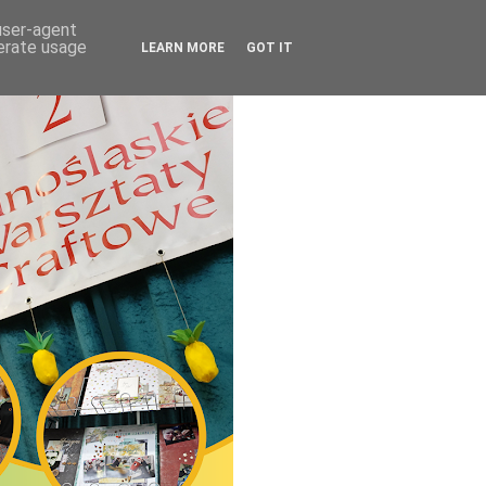
 user-agent
nerate usage
LEARN MORE
GOT IT