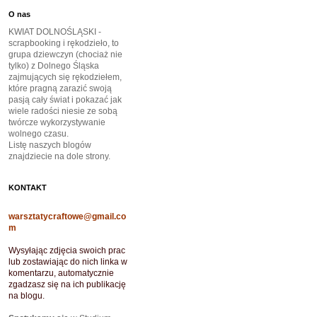
O nas
KWIAT DOLNOŚLĄSKI -
scrapbooking i rękodzieło, to
grupa dziewczyn (chociaż nie
tylko) z Dolnego Śląska
zajmujących się rękodziełem,
które pragną zarazić swoją
pasją cały świat i pokazać jak
wiele radości niesie ze sobą
twórcze wykorzystywanie
wolnego czasu.
Listę naszych blogów
znajdziecie na dole strony.
KONTAKT
warsztatycraftowe@gmail.co
m
Wysyłając zdjęcia swoich prac
lub zostawiając do nich linka w
komentarzu, automatycznie
zgadzasz się na ich publikację
na blogu.