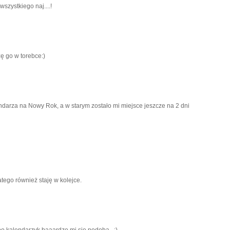
szystkiego naj....!
zę go w torebce:)
ndarza na Nowy Rok, a w starym zostało mi miejsce jeszcze na 2 dni
latego również staję w kolejce.