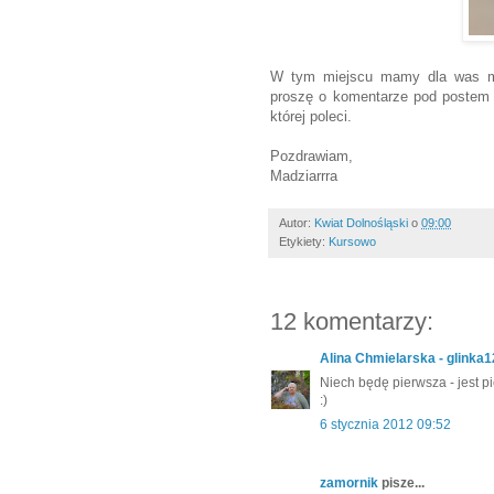
W tym miejscu mamy dla was mał
proszę o komentarze pod poste
której poleci.
Pozdrawiam,
Madziarrra
Autor:
Kwiat Dolnośląski
o
09:00
Etykiety:
Kursowo
12 komentarzy:
Alina Chmielarska - glinka
Niech będę pierwsza - jest p
:)
6 stycznia 2012 09:52
zamornik
pisze...