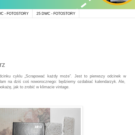
WC - FOTOSTORY
25 DWC - FOTOSTORY
rz
cinku cyklu „Scrapować każdy może”. Jest to pierwszy odcinek w
łam na dziś coś noworocznego: będziemy ozdabiać kalendarzyk.
Ale,
okażę, jak to zrobić w klimacie vintage.