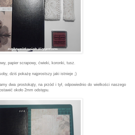
y, papier scrapowy, ćwieki, koronki, tusz.
y, dziś pokażę najprostszy jaki istnieje ;)
amy dwa prostokąty, na przód i tył, odpowiednio do wielkości
naszego
ostawić około 2mm odstępu.