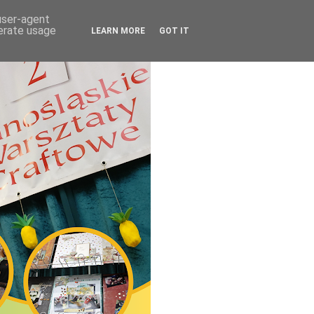
 user-agent
nerate usage
LEARN MORE
GOT IT