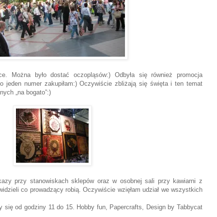
ce. Można było dostać oczopląsów:) Odbyła się również promocja
o jeden numer zakupiłam:) Oczywiście zbliżają się święta i ten temat
nych „na bogato”:)
azy przy stanowiskach sklepów oraz w osobnej sali przy kawiarni z
idzieli co prowadzący robią. Oczywiście wzięłam udział we wszystkich
 się od godziny 11 do 15. Hobby fun, Papercrafts, Design by Tabbycat