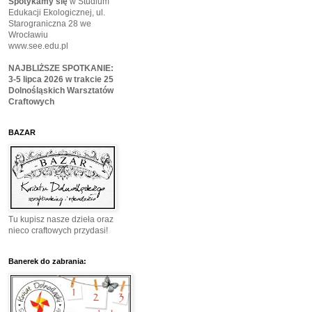
Spotykamy się
w Studium
Edukacji Ekologicznej, ul.
Starograniczna 28 we
Wrocławiu
www.see.edu.pl
NAJBLIŻSZE SPOTKANIE:
3-5 lipca 2026 w trakcie 25
Dolnośląskich Warsztatów
Craftowych
BAZAR
Tu kupisz nasze dzieła oraz
nieco craftowych przydasi!
Banerek do zabrania: