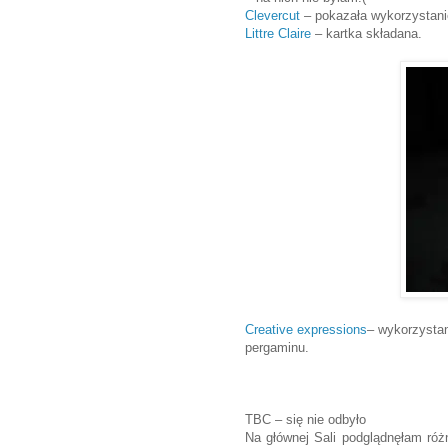
Clevercut
– pokazała wykorzystan
Littre Claire
– kartka składana.
Creative expressions
– wykorzystani
pergaminu.
TBC – się nie odbyło
Na głównej Sali podglądnęłam róż