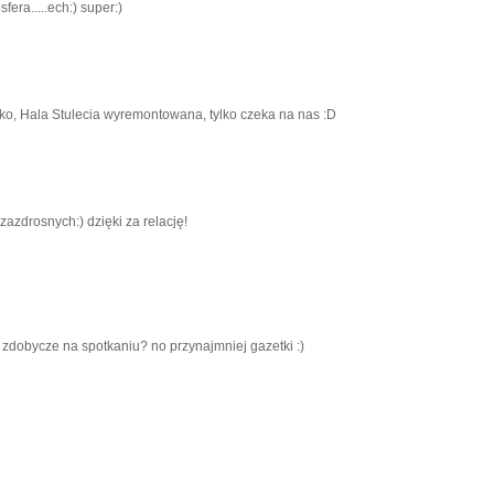
fera.....ech:) super:)
poko, Hala Stulecia wyremontowana, tylko czeka na nas :D
 zazdrosnych:) dzięki za relację!
e zdobycze na spotkaniu? no przynajmniej gazetki :)