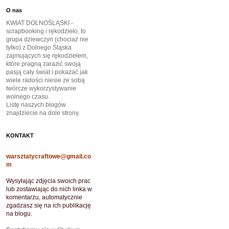
O nas
KWIAT DOLNOŚLĄSKI -
scrapbooking i rękodzieło, to
grupa dziewczyn (chociaż nie
tylko) z Dolnego Śląska
zajmujących się rękodziełem,
które pragną zarazić swoją
pasją cały świat i pokazać jak
wiele radości niesie ze sobą
twórcze wykorzystywanie
wolnego czasu.
Listę naszych blogów
znajdziecie na dole strony.
KONTAKT
warsztatycraftowe@gmail.co
m
Wysyłając zdjęcia swoich prac
lub zostawiając do nich linka w
komentarzu, automatycznie
zgadzasz się na ich publikację
na blogu.