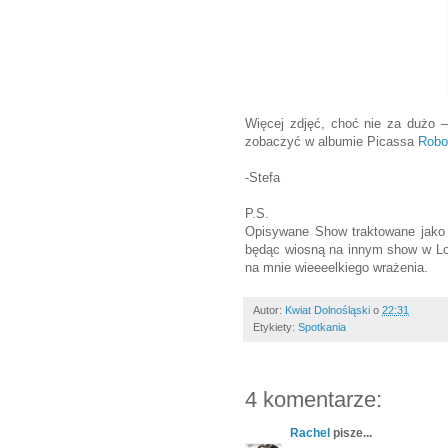
Więcej zdjęć, choć nie za dużo –
zobaczyć w albumie Picassa
Robot
-Stefa
P.S.
Opisywane Show traktowane jako s
będąc wiosną na innym show w Lond
na mnie wieeeelkiego wrażenia.
Autor:
Kwiat Dolnośląski
o
22:31
Etykiety:
Spotkania
4 komentarze:
Rachel
pisze...