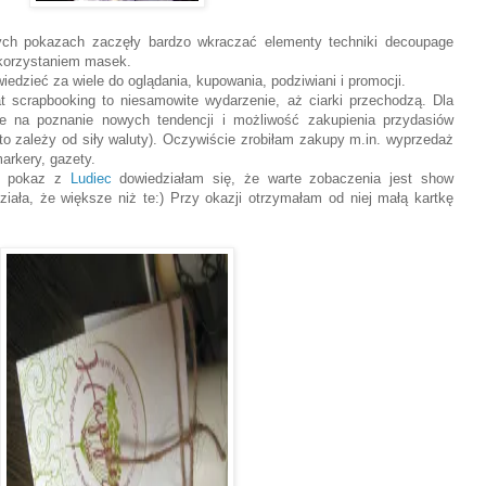
ch pokazach zaczęły bardzo wkraczać elementy techniki decoupage
ykorzystaniem masek.
edzieć za wiele do oglądania, kupowania, podziwiani i promocji.
t scrapbooking to niesamowite wydarzenie, aż ciarki przechodzą. Dla
ce na poznanie nowych tendencji i możliwość zakupienia przydasiów
o zależy od siły waluty). Oczywiście zrobiłam zakupy m.in. wyprzedaż
arkery, gazety.
ą pokaz z
Ludiec
dowiedziałam się, że warte zobaczenia jest show
iała, że większe niż te:) Przy okazji otrzymałam od niej małą kartkę