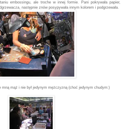
staniu embossingu, ale troche w innej formie. Pani pokrywała papier,
podgrzewacza, następnie znów posypywała innym kolorem i podgrzewała.
e mną mąż i nie był jedynym mężczyzną (choć jedynym chudym:)