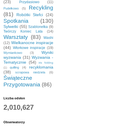
(23)
Przydasiowo
(11)
Recykling
Pudełkowo
(5)
(81)
Robótki Stefci
(24)
Spotkania
(130)
Sylwetki
(55)
Szablonetka
(9)
Twórczy Koniec Lata
(14)
Warsztaty
(83)
Washi
Wielkanocne inspiracje
(12)
(44)
Wtorkowe inspiracje
(19)
Wyniki
Wymiankowo
(3)
wyzwania
(31)
Wyzwania -
Tematycznie
(54)
iris folding
recyklomania
quilling
(4)
(1)
(38)
scrapowa niedziela
(6)
Świąteczne
Przygotowania
(86)
Liczba odsłon
2,010,627
Obserwatorzy