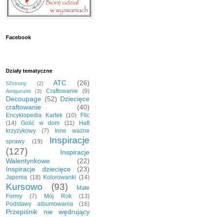
Facebook
Działy tematyczne
ATC
(26)
52strony
(2)
Craftowanie
(9)
Amigurumi
(3)
Decoupage
(52)
Dziecięce
craftowanie
(40)
Encyklopedia Kartek
(10)
Filc
(14)
Gość w dom
(11)
Haft
krzyżykowy
(7)
Inne ważne
Inspiracje
sprawy
(19)
(127)
Inspiracje
Walentynkowe
(22)
Inspiracje dziecięce
(23)
Japonia
(18)
Kolorowanki
(14)
Kursowo
(93)
Małe
Formy
(7)
Mój Rok
(13)
Podstawy albumowania
(16)
Przepiśnik nie wędrujący