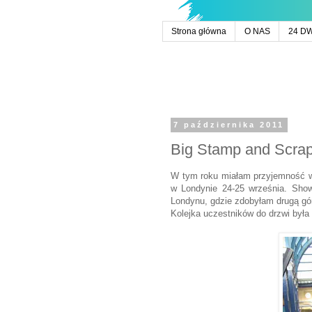
Strona główna
O NAS
24 D
7 października 2011
Big Stamp and Scra
W tym roku miałam przyjemność w
w Londynie 24-25 września. Show 
Londynu, gdzie zdobyłam drugą gór
Kolejka uczestników do drzwi była 