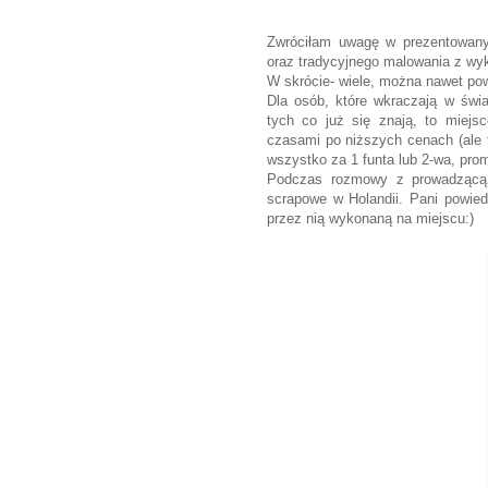
Zwróciłam uwagę w prezentowany
oraz tradycyjnego malowania z w
W skrócie- wiele, można nawet powi
Dla osób, które wkraczają w świa
tych co już się znają, to miejs
czasami po niższych cenach (ale t
wszystko za 1 funta lub 2-wa, prom
Podczas rozmowy z prowadząc
scrapowe w Holandii. Pani powiedz
przez nią wykonaną na miejscu:)