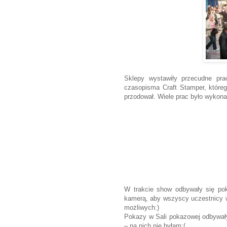
Sklepy wystawiły przecudne pra
czasopisma Craft Stamper, któreg
przodował. Wiele prac było wykona
W trakcie show odbywały się pok
kamerą, aby wszyscy uczestnicy w
możliwych:)
Pokazy w Sali pokazowej odbywały
– na nich nie byłam:(