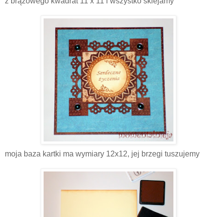
z brązowego kwadrat 11 x 11 i wszystko sklejamy
moja baza kartki ma wymiary 12x12, jej brzegi tuszujemy