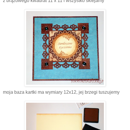
z brązowego kwadrat 11 x 11 i wszystko sklejamy
moja baza kartki ma wymiary 12x12, jej brzegi tuszujemy