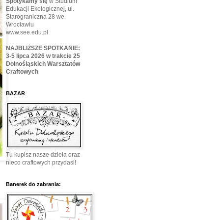
Spotykamy się
w Studium
Edukacji Ekologicznej, ul.
Starograniczna 28 we
Wrocławiu
www.see.edu.pl
NAJBLIŻSZE SPOTKANIE:
3-5 lipca 2026 w trakcie 25
Dolnośląskich Warsztatów
Craftowych
BAZAR
Tu kupisz nasze dzieła oraz
nieco craftowych przydasi!
Banerek do zabrania: