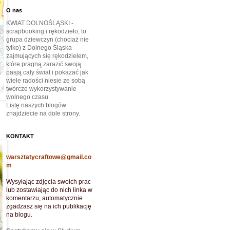
O nas
KWIAT DOLNOŚLĄSKI -
scrapbooking i rękodzieło, to
grupa dziewczyn (chociaż nie
tylko) z Dolnego Śląska
zajmujących się rękodziełem,
które pragną zarazić swoją
pasją cały świat i pokazać jak
wiele radości niesie ze sobą
twórcze wykorzystywanie
wolnego czasu.
Listę naszych blogów
znajdziecie na dole strony.
KONTAKT
warsztatycraftowe@gmail.co
m
Wysyłając zdjęcia swoich prac
lub zostawiając do nich linka w
komentarzu, automatycznie
zgadzasz się na ich publikację
na blogu.