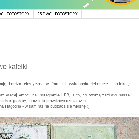
WC - FOTOSTORY
25 DWC - FOTOSTORY
e kafelki
ję bardzo elastyczną w formie i wykonaniu dekorację - kolekcję
az więcej emocji na Instagramie i FB, a to, co tworzą zarówno nasze
odniej granicy, to często prawdziwe dzieła sztuki.
na i łagodna - w sam raz na budząca się wiosnę :)