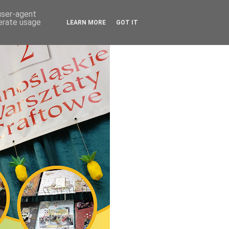
 user-agent
nerate usage
LEARN MORE
GOT IT