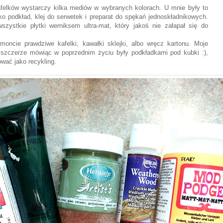
felków wystarczy kilka mediów w wybranych kolorach. U mnie były to
ko podkład, klej do serwetek i preparat do spękań jednoskładnikowych.
zystkie płytki werniksem ultra-mat, który jakoś nie załapał się do
oncie prawdziwe kafelki, kawałki sklejki, albo wręcz kartonu. Moje
szczerze mówiąc w poprzednim życiu były podkładkami pod kubki :),
wać jako recykling.