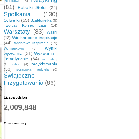
Pudełkowo
(5)
(81)
Robótki Stefci
(24)
Spotkania
(130)
Sylwetki
(55)
Szablonetka
(9)
Twórczy Koniec Lata
(14)
Warsztaty
(83)
Washi
Wielkanocne inspiracje
(12)
(44)
Wtorkowe inspiracje
(19)
Wyniki
Wymiankowo
(3)
wyzwania
(31)
Wyzwania -
Tematycznie
(54)
iris folding
recyklomania
quilling
(4)
(1)
(38)
scrapowa niedziela
(6)
Świąteczne
Przygotowania
(86)
Liczba odsłon
2,009,848
Obserwatorzy