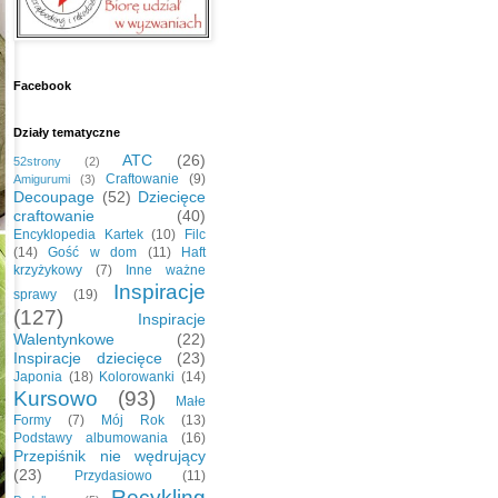
Facebook
Działy tematyczne
ATC
(26)
52strony
(2)
Craftowanie
(9)
Amigurumi
(3)
Decoupage
(52)
Dziecięce
craftowanie
(40)
Encyklopedia Kartek
(10)
Filc
(14)
Gość w dom
(11)
Haft
krzyżykowy
(7)
Inne ważne
Inspiracje
sprawy
(19)
(127)
Inspiracje
Walentynkowe
(22)
Inspiracje dziecięce
(23)
Japonia
(18)
Kolorowanki
(14)
Kursowo
(93)
Małe
Formy
(7)
Mój Rok
(13)
Podstawy albumowania
(16)
Przepiśnik nie wędrujący
(23)
Przydasiowo
(11)
Recykling