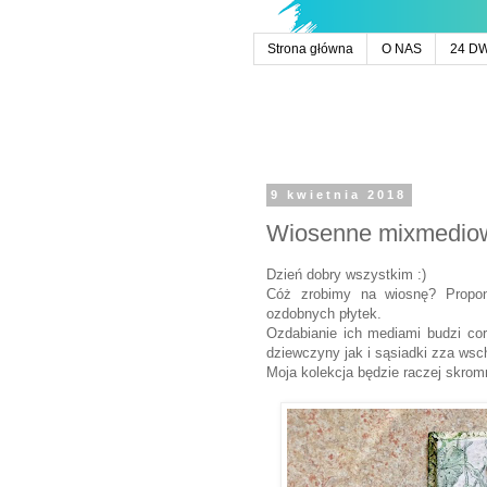
Strona główna
O NAS
24 D
9 kwietnia 2018
Wiosenne mixmediow
Dzień dobry wszystkim :)
Cóż zrobimy na wiosnę? Proponu
ozdobnych płytek.
Ozdabianie ich mediami budzi cor
dziewczyny jak i sąsiadki zza wsch
Moja kolekcja będzie raczej skrom