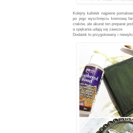
Kolejny kafelek najpierw pomalow
po jego wyschnięciu kremową farb
craków, ale akurat ten preparat j
a spękania udają się zawsze.
Dodatek to przygotowany i niewyko