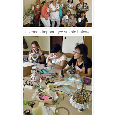
U Ikemo - imponujące suknie balowe: