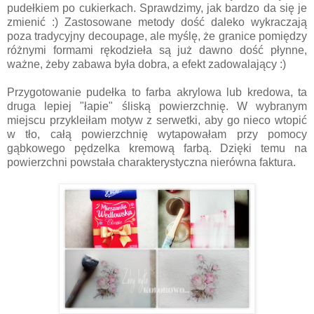
pudełkiem po cukierkach. Sprawdzimy, jak bardzo da się je
zmienić :) Zastosowane metody dość daleko wykraczają
poza tradycyjny decoupage, ale myślę, że granice pomiędzy
różnymi formami rękodzieła są już dawno dość płynne,
ważne, żeby zabawa była dobra, a efekt zadowalający :)
Przygotowanie pudełka to farba akrylowa lub kredowa, ta
druga lepiej "łapie" śliską powierzchnię. W wybranym
miejscu przykleiłam motyw z serwetki, aby go nieco wtopić
w tło, całą powierzchnię wytapowałam przy pomocy
gąbkowego pędzelka kremową farbą. Dzięki temu na
powierzchni powstała charakterystyczna nierówna faktura.