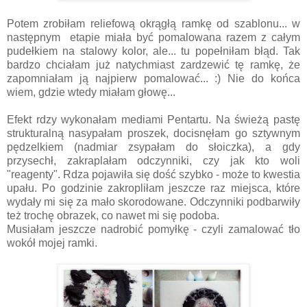
Potem zrobiłam reliefową okrągłą ramkę od szablonu... w
następnym etapie miała być pomalowana razem z całym
pudełkiem na stalowy kolor, ale... tu popełniłam błąd. Tak
bardzo chciałam już natychmiast zardzewić tę ramkę, że
zapomniałam ją najpierw pomalować... :) Nie do końca
wiem, gdzie wtedy miałam głowę...
Efekt rdzy wykonałam mediami Pentartu. Na świeżą pastę
strukturalną nasypałam proszek, docisnęłam go sztywnym
pędzelkiem (nadmiar zsypałam do słoiczka), a gdy
przysechł, zakraplałam odczynniki, czy jak kto woli
"reagenty". Rdza pojawiła się dość szybko - może to kwestia
upału. Po godzinie zakropliłam jeszcze raz miejsca, które
wydały mi się za mało skorodowane. Odczynniki podbarwiły
też trochę obrazek, co nawet mi się podoba.
Musiałam jeszcze nadrobić pomyłkę - czyli zamalować tło
wokół mojej ramki.