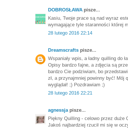
DOBROSŁAWA
pisze...
Kasiu, Twoje prace są nad wyraz este
wymagające tyle staranności której m
28 lutego 2016 22:14
Dreamscrafts
pisze...
Wspaniały wpis, a ładny quilling do ł
Opisy bardzo fajne, a zdjęcia są prze
bardzo Cie podziwiam, bo przedstawi
zł, a przynajmniej powinny być! Mój qu
wyglądał! ;) Pozdrawiam ;)
28 lutego 2016 22:21
agnessja
pisze...
Piękny Quilling - celowo przez duże 
Jakoś najbardziej rzucił mi się w ocz