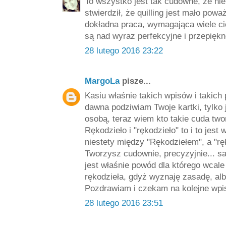
To wszystko jest tak cudowne, że ni
stwierdził, że quilling jest mało powa
dokładna praca, wymagająca wiele cie
są nad wyraz perfekcyjne i przepiękn
28 lutego 2016 23:22
MargoLa
pisze...
Kasiu właśnie takich wpisów i takich
dawna podziwiam Twoje kartki, tylko 
osobą, teraz wiem kto takie cuda tw
Rękodzieło i "rękodzieło" to i to jes
niestety między "Rękodziełem", a "rę
Tworzysz cudownie, precyzyjnie... sa
jest właśnie powód dla którego wcale 
rękodzieła, gdyż wyznaję zasadę, albo
Pozdrawiam i czekam na kolejne wpi
28 lutego 2016 23:51