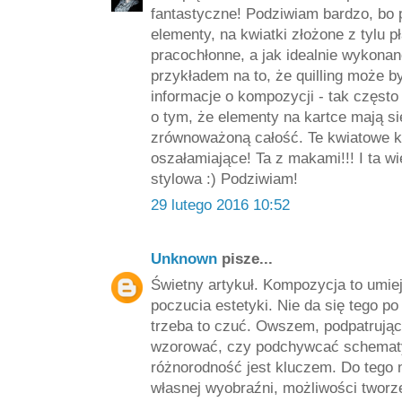
fantastyczne! Podziwiam bardzo, bo 
elementy, na kwiatki złożone z tylu pł
pracochłonne, a jak idealnie wykona
przykładem na to, że quilling może by
informacje o kompozycji - tak częst
o tym, że elementy na kartce mają si
zrównoważoną całość. Te kwiatowe k
oszałamiające! Ta z makami!!! I ta wi
stylowa :) Podziwiam!
29 lutego 2016 10:52
Unknown
pisze...
Świetny artykuł. Kompozycja to umie
poczucia estetyki. Nie da się tego 
trzeba to czuć. Owszem, podpatrując 
wzorować, czy podchywcać schematy,
różnorodność jest kluczem. Do tego 
własnej wyobraźni, możliwości tworz