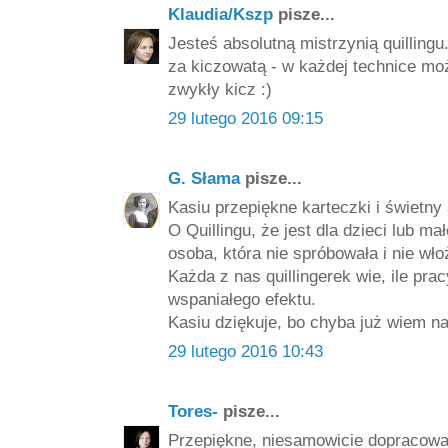
Klaudia/Kszp
pisze...
Jesteś absolutną mistrzynią quillingu
za kiczowatą - w każdej technice mo
zwykły kicz :)
29 lutego 2016 09:15
G. Słama
pisze...
Kasiu przepiękne karteczki i świetny 
O Quillingu, że jest dla dzieci lub m
osoba, która nie spróbowała i nie wło
Każda z nas quillingerek wie, ile pr
wspaniałego efektu.
Kasiu dziękuje, bo chyba już wiem na 
29 lutego 2016 10:43
Tores-
pisze...
Przepiękne, niesamowicie dopracowan