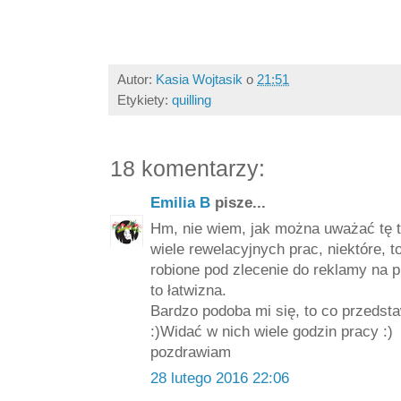
Autor:
Kasia Wojtasik
o
21:51
Etykiety:
quilling
18 komentarzy:
Emilia B
pisze...
Hm, nie wiem, jak można uważać tę t
wiele rewelacyjnych prac, niektóre, t
robione pod zlecenie do reklamy na p
to łatwizna.
Bardzo podoba mi się, to co przedstaw
:)Widać w nich wiele godzin pracy :)
pozdrawiam
28 lutego 2016 22:06