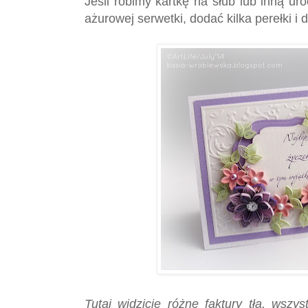
Jeśli robimy kartkę na śłub lub inną u
ażurowej serwetki, dodać kilka perełki i d
Tutaj widzicie różne faktury tła, wszy