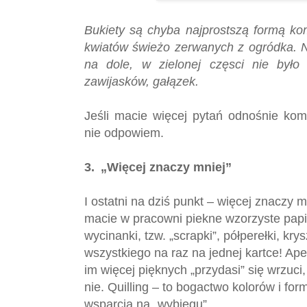
Bukiety są chyba najprostszą formą kom
kwiatów świeżo zerwanych z ogródka. N
na dole, w zielonej częsci nie było 
zawijasków, gałązek.
Jeśli macie więcej pytań odnośnie komp
nie odpowiem.
3.
„Więcej znaczy mniej”
I ostatni na dziś punkt – więcej znaczy m
macie w pracowni piekne wzorzyste papi
wycinanki, tzw. „scrapki”, półperełki, kry
wszystkiego na raz na jednej kartce! Ape
im więcej pięknych „przydasi” się wrzuci,
nie. Quilling – to bogactwo kolorów i f
wsparcia na „wybiegu”.