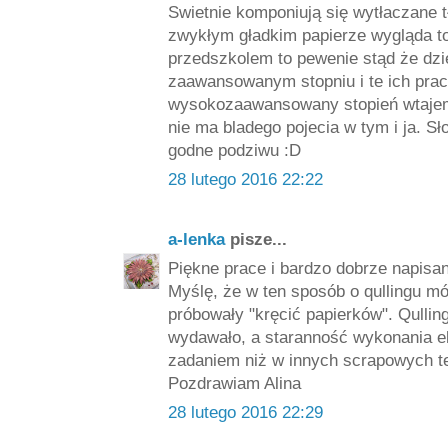
Swietnie komponiują się wytłaczane tł
zwykłym gładkim papierze wygląda to
przedszkolem to pewenie stąd że dziec
zaawansowanym stopniu i te ich prac
wysokozaawansowany stopień wtajemn
nie ma bladego pojecia w tym i ja. 
godne podziwu :D
28 lutego 2016 22:22
a-lenka
pisze...
Piękne prace i bardzo dobrze napisan
Myślę, że w ten sposób o qullingu mó
próbowały "kręcić papierków". Qulling 
wydawało, a staranność wykonania e
zadaniem niż w innych scrapowych t
Pozdrawiam Alina
28 lutego 2016 22:29