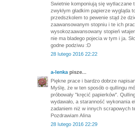
Swietnie komponiują się wytłaczane tł
zwykłym gładkim papierze wygląda to
przedszkolem to pewenie stąd że dziec
zaawansowanym stopniu i te ich prac
wysokozaawansowany stopień wtajemn
nie ma bladego pojecia w tym i ja. 
godne podziwu :D
28 lutego 2016 22:22
a-lenka
pisze...
Piękne prace i bardzo dobrze napisan
Myślę, że w ten sposób o qullingu mó
próbowały "kręcić papierków". Qulling 
wydawało, a staranność wykonania e
zadaniem niż w innych scrapowych t
Pozdrawiam Alina
28 lutego 2016 22:29