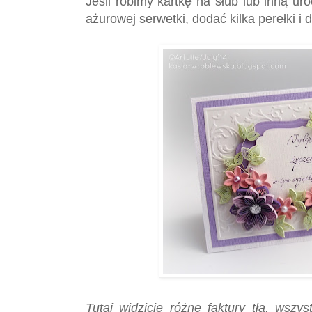
Jeśli robimy kartkę na śłub lub inną u
ażurowej serwetki, dodać kilka perełki i d
Tutaj widzicie różne faktury tła, wszy