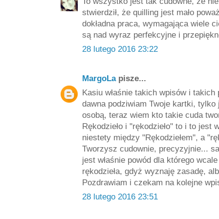
To wszystko jest tak cudowne, że ni
stwierdził, że quilling jest mało powa
dokładna praca, wymagająca wiele cie
są nad wyraz perfekcyjne i przepiękn
28 lutego 2016 23:22
MargoLa
pisze...
Kasiu właśnie takich wpisów i takich
dawna podziwiam Twoje kartki, tylko 
osobą, teraz wiem kto takie cuda tw
Rękodzieło i "rękodzieło" to i to jes
niestety między "Rękodziełem", a "rę
Tworzysz cudownie, precyzyjnie... sa
jest właśnie powód dla którego wcale 
rękodzieła, gdyż wyznaję zasadę, albo
Pozdrawiam i czekam na kolejne wpi
28 lutego 2016 23:51