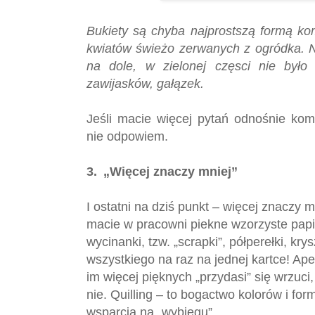
Bukiety są chyba najprostszą formą kom
kwiatów świeżo zerwanych z ogródka. N
na dole, w zielonej częsci nie było 
zawijasków, gałązek.
Jeśli macie więcej pytań odnośnie komp
nie odpowiem.
3.
„Więcej znaczy mniej”
I ostatni na dziś punkt – więcej znaczy m
macie w pracowni piekne wzorzyste papi
wycinanki, tzw. „scrapki”, półperełki, kry
wszystkiego na raz na jednej kartce! Ape
im więcej pięknych „przydasi” się wrzuci,
nie. Quilling – to bogactwo kolorów i f
wsparcia na „wybiegu”.