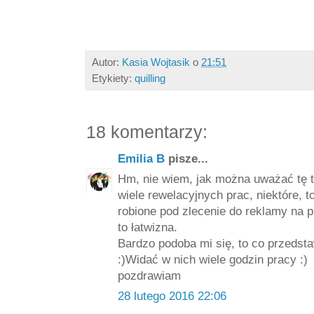
Autor:
Kasia Wojtasik
o
21:51
Etykiety:
quilling
18 komentarzy:
Emilia B
pisze...
Hm, nie wiem, jak można uważać tę t
wiele rewelacyjnych prac, niektóre, t
robione pod zlecenie do reklamy na p
to łatwizna.
Bardzo podoba mi się, to co przedstaw
:)Widać w nich wiele godzin pracy :)
pozdrawiam
28 lutego 2016 22:06