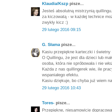
Klaudia/Kszp
pisze...
Jesteś absolutną mistrzynią quillingu
za kiczowatą - w każdej technice mo
zwykły kicz :)
29 lutego 2016 09:15
G. Słama
pisze...
Kasiu przepiękne karteczki i świetny 
O Quillingu, że jest dla dzieci lub m
osoba, która nie spróbowała i nie wło
Każda z nas quillingerek wie, ile pr
wspaniałego efektu.
Kasiu dziękuje, bo chyba już wiem na 
29 lutego 2016 10:43
Tores-
pisze...
Przepiękne, niesamowicie dopracowan