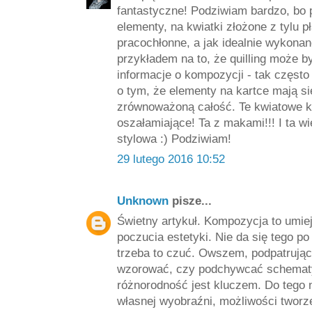
fantastyczne! Podziwiam bardzo, bo 
elementy, na kwiatki złożone z tylu pł
pracochłonne, a jak idealnie wykona
przykładem na to, że quilling może by
informacje o kompozycji - tak częst
o tym, że elementy na kartce mają si
zrównoważoną całość. Te kwiatowe k
oszałamiające! Ta z makami!!! I ta wi
stylowa :) Podziwiam!
29 lutego 2016 10:52
Unknown
pisze...
Świetny artykuł. Kompozycja to umie
poczucia estetyki. Nie da się tego 
trzeba to czuć. Owszem, podpatrując 
wzorować, czy podchywcać schematy,
różnorodność jest kluczem. Do tego 
własnej wyobraźni, możliwości tworz