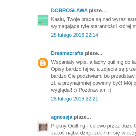
DOBROSŁAWA
pisze...
Kasiu, Twoje prace są nad wyraz este
wymagające tyle staranności której m
28 lutego 2016 22:14
Dreamscrafts
pisze...
Wspaniały wpis, a ładny quilling do ł
Opisy bardzo fajne, a zdjęcia są prze
bardzo Cie podziwiam, bo przedstawi
zł, a przynajmniej powinny być! Mój qu
wyglądał! ;) Pozdrawiam ;)
28 lutego 2016 22:21
agnessja
pisze...
Piękny Quilling - celowo przez duże 
Jakoś najbardziej rzucił mi się w ocz