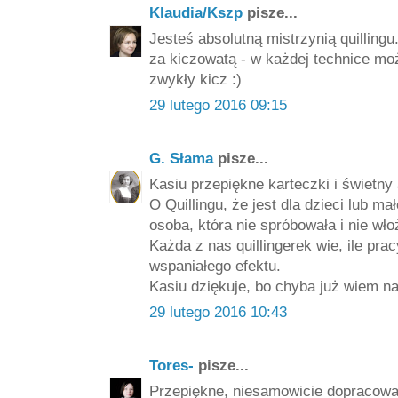
Klaudia/Kszp
pisze...
Jesteś absolutną mistrzynią quillingu
za kiczowatą - w każdej technice mo
zwykły kicz :)
29 lutego 2016 09:15
G. Słama
pisze...
Kasiu przepiękne karteczki i świetny 
O Quillingu, że jest dla dzieci lub m
osoba, która nie spróbowała i nie wło
Każda z nas quillingerek wie, ile pr
wspaniałego efektu.
Kasiu dziękuje, bo chyba już wiem na 
29 lutego 2016 10:43
Tores-
pisze...
Przepiękne, niesamowicie dopracowan