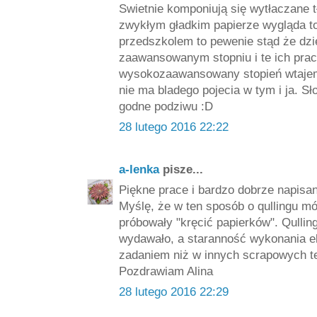
Swietnie komponiują się wytłaczane tł
zwykłym gładkim papierze wygląda to
przedszkolem to pewenie stąd że dziec
zaawansowanym stopniu i te ich prac
wysokozaawansowany stopień wtajemn
nie ma bladego pojecia w tym i ja. 
godne podziwu :D
28 lutego 2016 22:22
a-lenka
pisze...
Piękne prace i bardzo dobrze napisan
Myślę, że w ten sposób o qullingu mó
próbowały "kręcić papierków". Qulling 
wydawało, a staranność wykonania e
zadaniem niż w innych scrapowych t
Pozdrawiam Alina
28 lutego 2016 22:29