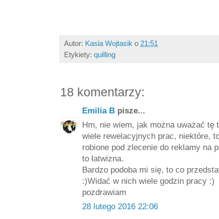
Autor:
Kasia Wojtasik
o
21:51
Etykiety:
quilling
18 komentarzy:
Emilia B
pisze...
Hm, nie wiem, jak można uważać tę t
wiele rewelacyjnych prac, niektóre, t
robione pod zlecenie do reklamy na p
to łatwizna.
Bardzo podoba mi się, to co przedstaw
:)Widać w nich wiele godzin pracy :)
pozdrawiam
28 lutego 2016 22:06