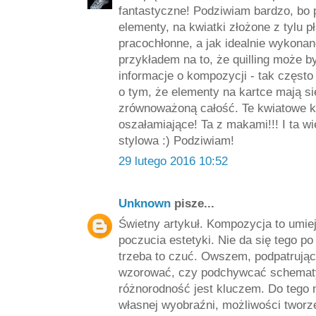
fantastyczne! Podziwiam bardzo, bo 
elementy, na kwiatki złożone z tylu pł
pracochłonne, a jak idealnie wykona
przykładem na to, że quilling może by
informacje o kompozycji - tak częst
o tym, że elementy na kartce mają si
zrównoważoną całość. Te kwiatowe k
oszałamiające! Ta z makami!!! I ta wi
stylowa :) Podziwiam!
29 lutego 2016 10:52
Unknown
pisze...
Świetny artykuł. Kompozycja to umie
poczucia estetyki. Nie da się tego 
trzeba to czuć. Owszem, podpatrując 
wzorować, czy podchywcać schematy,
różnorodność jest kluczem. Do tego 
własnej wyobraźni, możliwości tworz