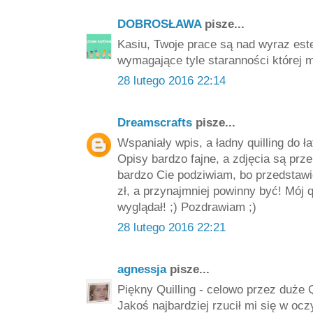
DOBROSŁAWA
pisze...
Kasiu, Twoje prace są nad wyraz este
wymagające tyle staranności której m
28 lutego 2016 22:14
Dreamscrafts
pisze...
Wspaniały wpis, a ładny quilling do ł
Opisy bardzo fajne, a zdjęcia są prze
bardzo Cie podziwiam, bo przedstawi
zł, a przynajmniej powinny być! Mój qu
wyglądał! ;) Pozdrawiam ;)
28 lutego 2016 22:21
agnessja
pisze...
Piękny Quilling - celowo przez duże 
Jakoś najbardziej rzucił mi się w ocz