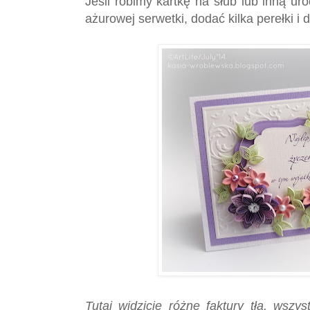
Jeśli robimy kartkę na śłub lub inną u
ażurowej serwetki, dodać kilka perełki i d
Tutaj widzicie różne faktury tła, wszy