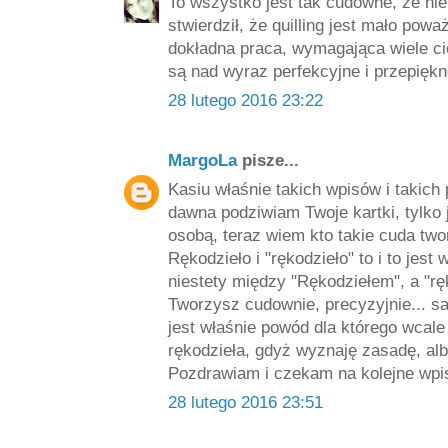
To wszystko jest tak cudowne, że ni
stwierdził, że quilling jest mało powa
dokładna praca, wymagająca wiele cie
są nad wyraz perfekcyjne i przepiękn
28 lutego 2016 23:22
MargoLa
pisze...
Kasiu właśnie takich wpisów i takich
dawna podziwiam Twoje kartki, tylko 
osobą, teraz wiem kto takie cuda tw
Rękodzieło i "rękodzieło" to i to jes
niestety między "Rękodziełem", a "rę
Tworzysz cudownie, precyzyjnie... sa
jest właśnie powód dla którego wcale 
rękodzieła, gdyż wyznaję zasadę, albo
Pozdrawiam i czekam na kolejne wpi
28 lutego 2016 23:51