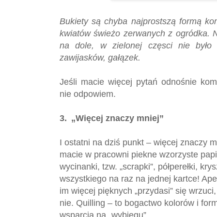
Bukiety są chyba najprostszą formą kom
kwiatów świeżo zerwanych z ogródka. N
na dole, w zielonej częsci nie było 
zawijasków, gałązek.
Jeśli macie więcej pytań odnośnie komp
nie odpowiem.
3.
„Więcej znaczy mniej”
I ostatni na dziś punkt – więcej znaczy m
macie w pracowni piekne wzorzyste papi
wycinanki, tzw. „scrapki”, półperełki, kry
wszystkiego na raz na jednej kartce! Ape
im więcej pięknych „przydasi” się wrzuci,
nie. Quilling – to bogactwo kolorów i f
wsparcia na „wybiegu”.