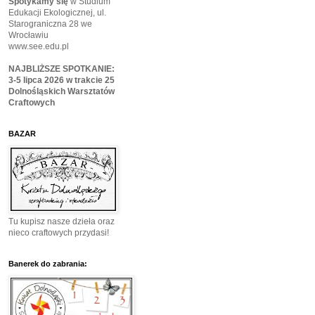
Spotykamy się
w Studium
Edukacji Ekologicznej, ul.
Starograniczna 28 we
Wrocławiu
www.see.edu.pl
NAJBLIŻSZE SPOTKANIE:
3-5 lipca 2026 w trakcie 25
Dolnośląskich Warsztatów
Craftowych
BAZAR
Tu kupisz nasze dzieła oraz
nieco craftowych przydasi!
Banerek do zabrania: