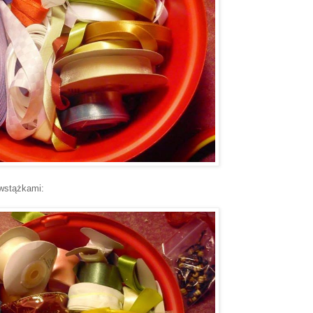
wstążkami: