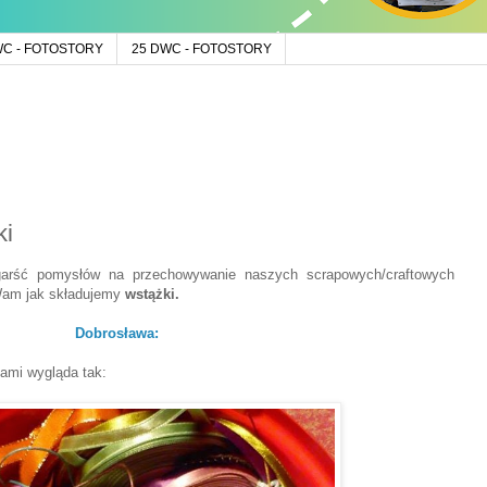
WC - FOTOSTORY
25 DWC - FOTOSTORY
ki
garść pomysłów na przechowywanie naszych scrapowych/craftowych
Wam jak składujemy
wstążki.
Dobrosława:
ami wygląda tak: