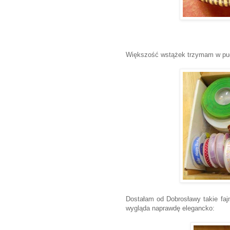
W
iększość wstążek trzymam w pu
Dostałam od Dobrosławy takie fajn
wygląda naprawdę elegancko: