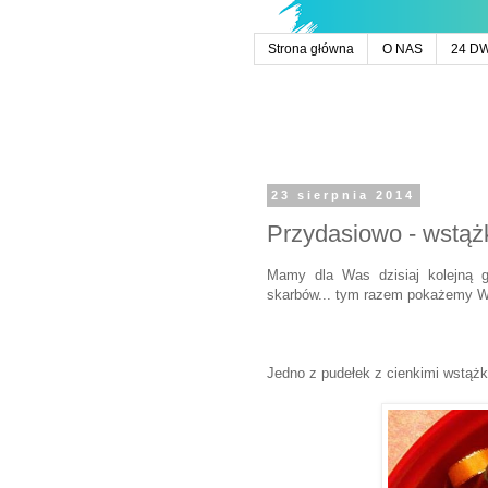
Strona główna
O NAS
24 D
23 sierpnia 2014
Przydasiowo - wstąż
Mamy dla Was dzisiaj kolejną 
skarbów... tym razem pokażemy 
Jedno z pudełek z cienkimi wstążk