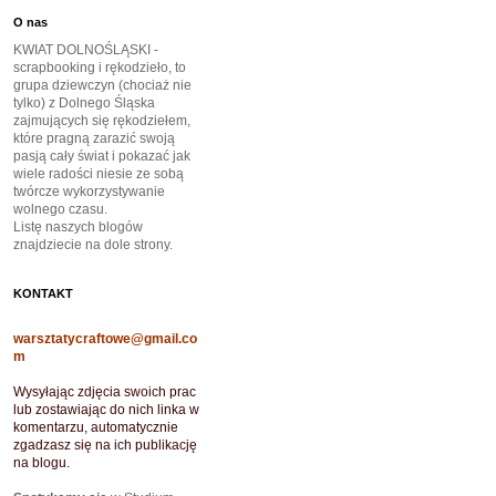
O nas
KWIAT DOLNOŚLĄSKI -
scrapbooking i rękodzieło, to
grupa dziewczyn (chociaż nie
tylko) z Dolnego Śląska
zajmujących się rękodziełem,
które pragną zarazić swoją
pasją cały świat i pokazać jak
wiele radości niesie ze sobą
twórcze wykorzystywanie
wolnego czasu.
Listę naszych blogów
znajdziecie na dole strony.
KONTAKT
warsztatycraftowe@gmail.co
m
Wysyłając zdjęcia swoich prac
lub zostawiając do nich linka w
komentarzu, automatycznie
zgadzasz się na ich publikację
na blogu.