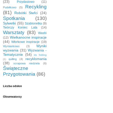
(23)
Przydasiowo
(11)
Recykling
Pudełkowo
(5)
(81)
Robótki Stefci
(24)
Spotkania
(130)
Sylwetki
(55)
Szablonetka
(9)
Twórczy Koniec Lata
(14)
Warsztaty
(83)
Washi
Wielkanocne inspiracje
(12)
(44)
Wtorkowe inspiracje
(19)
Wyniki
Wymiankowo
(3)
wyzwania
(31)
Wyzwania -
Tematycznie
(54)
iris folding
recyklomania
quilling
(4)
(1)
(38)
scrapowa niedziela
(6)
Świąteczne
Przygotowania
(86)
Liczba odsłon
Obserwatorzy