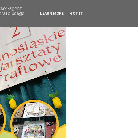
 user-agent
nerate usage
LEARN MORE
GOT IT