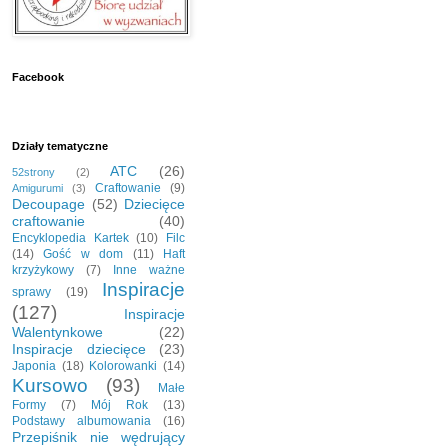
Facebook
Działy tematyczne
ATC
(26)
52strony
(2)
Craftowanie
(9)
Amigurumi
(3)
Decoupage
(52)
Dziecięce
craftowanie
(40)
Encyklopedia Kartek
(10)
Filc
(14)
Gość w dom
(11)
Haft
krzyżykowy
(7)
Inne ważne
Inspiracje
sprawy
(19)
(127)
Inspiracje
Walentynkowe
(22)
Inspiracje dziecięce
(23)
Japonia
(18)
Kolorowanki
(14)
Kursowo
(93)
Małe
Formy
(7)
Mój Rok
(13)
Podstawy albumowania
(16)
Przepiśnik nie wędrujący