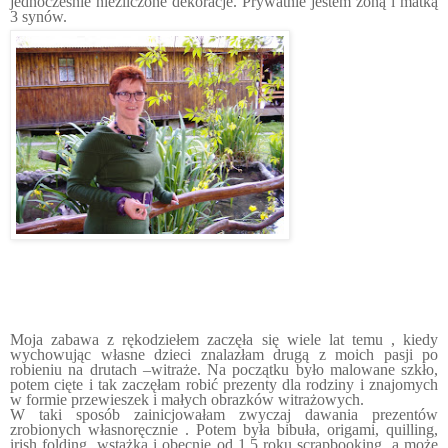
jednocześnie niezliczone dekoracje. Prywatnie jestem żoną i matką
3 synów.
Moja zabawa z rękodziełem zaczęła się wiele lat temu , kiedy
wychowując własne dzieci znalazłam drugą z moich pasji po
robieniu na drutach –witraże. Na początku było malowane szkło,
potem cięte i tak zaczęłam robić prezenty dla rodziny i znajomych
w formie przewieszek i małych obrazków witrażowych.
W taki sposób zainicjowałam zwyczaj dawania prezentów
zrobionych własnoręcznie . Potem była bibuła, origami, quilling,
irish folding, wstążka i obecnie od 1,5 roku scrapbooking, a może