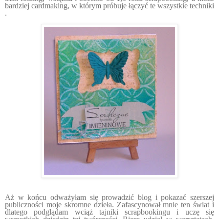
bardziej cardmaking, w którym próbuje łączyć te wszystkie techniki
.
Aż w końcu odważyłam się prowadzić blog i pokazać szerszej
publiczności moje skromne dzieła. Zafascynował mnie ten świat i
dlatego podglądam wciąż tajniki scrapbookingu i uczę się