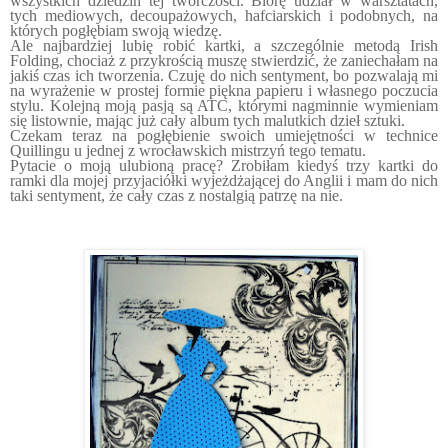
wszystkich dziedzin tej twórczości. Biorę udział w warsztatach,
tych mediowych, decoupażowych, hafciarskich i podobnych, na
których pogłębiam swoją wiedzę.
Ale najbardziej lubię robić kartki, a szczególnie metodą Irish
Folding, chociaż z przykrością muszę stwierdzić, że zaniechałam na
jakiś czas ich tworzenia. Czuję do nich sentyment, bo pozwalają mi
na wyrażenie w prostej formie piękna papieru i własnego poczucia
stylu. Kolejną moją pasją są ATC, którymi nagminnie wymieniam
się listownie, mając już cały album tych malutkich dzieł sztuki.
Czekam teraz na pogłębienie swoich umiejętności w technice
Quillingu u jednej z wrocławskich mistrzyń tego tematu.
Pytacie o moją ulubioną pracę? Zrobiłam kiedyś trzy kartki do
ramki dla mojej przyjaciółki wyjeżdżającej do Anglii i mam do nich
taki sentyment, że cały czas z nostalgią patrzę na nie.