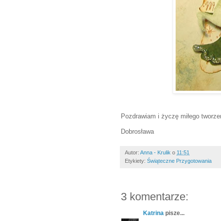
Pozdrawiam i życzę miłego tworze
Dobrosława
Autor:
Anna - Krulik
o
11:51
Etykiety:
Świąteczne Przygotowania
3 komentarze:
Katrina
pisze...