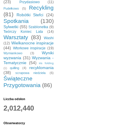
(23)
Przydasiowo
(11)
Recykling
Pudełkowo
(5)
(81)
Robótki Stefci
(24)
Spotkania
(130)
Sylwetki
(55)
Szablonetka
(9)
Twórczy Koniec Lata
(14)
Warsztaty
(83)
Washi
Wielkanocne inspiracje
(12)
(44)
Wtorkowe inspiracje
(19)
Wyniki
Wymiankowo
(3)
wyzwania
(31)
Wyzwania -
Tematycznie
(54)
iris folding
recyklomania
quilling
(4)
(1)
(38)
scrapowa niedziela
(6)
Świąteczne
Przygotowania
(86)
Liczba odsłon
2,012,440
Obserwatorzy