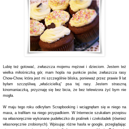
Lubię też gotować, zwłaszcza mojemu mężowi i dzieciom. Jestem też
wielka miłośniczką gór, mam hopla na punkcie psów, zwłaszcza rasy
Chow-Chow, która jest mi szczególnie bliska, ponieważ przez prawie 9 lat
byłam szczęśliwą „właścicielką” psa tej rasy. Jestem straszną
kinomaniaczką, przyznaję się bez bicia, że bez telewizora żyć bym nie
mogła.
W maju tego roku odkryłam Scrapbooking i wciągnęłam się w niego na
maxa, a trafiłam na niego przypadkiem. W Internecie szukałam przepisu
na własnoręcznie wykonane pudełeczko do pralinek i czekoladek (również
własnoręcznie zrobionych). Wpisując różne hasła w google, przeglądając