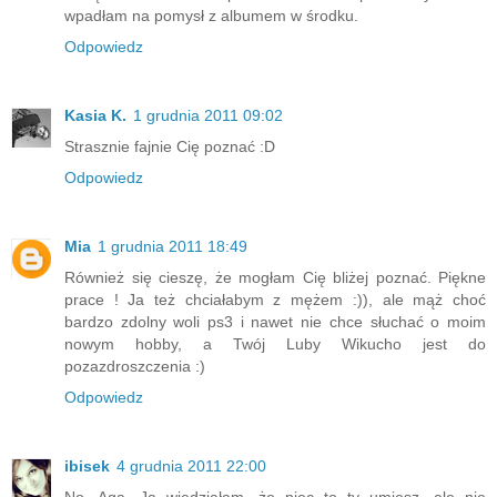
wpadłam na pomysł z albumem w środku.
Odpowiedz
Kasia K.
1 grudnia 2011 09:02
Strasznie fajnie Cię poznać :D
Odpowiedz
Mia
1 grudnia 2011 18:49
Również się cieszę, że mogłam Cię bliżej poznać. Piękne
prace ! Ja też chciałabym z mężem :)), ale mąż choć
bardzo zdolny woli ps3 i nawet nie chce słuchać o moim
nowym hobby, a Twój Luby Wikucho jest do
pozazdroszczenia :)
Odpowiedz
ibisek
4 grudnia 2011 22:00
No, Aga. Ja wiedziałam, że piec to ty umiesz, ale nie