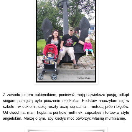
Z zawodu jestem cukiernikiem, ponieważ moją największa pasją, odkąd
sięgam pamięcią było pieczenie słodkości. Podstaw nauczyłam się w
szkole i w cukierni, całej reszty uczę się sama – metodą prób i błędów.
Od dwóch lat mam hopla na punkcie muffinek, cupcakes i tortów w stylu
angielskim. Marzę o tym, aby kiedyś móc otworzyć własną muffiniarnię.