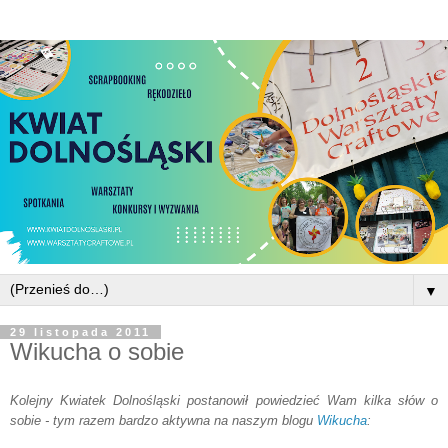
▼
29 listopada 2011
Wikucha o sobie
Kolejny Kwiatek Dolnośląski postanowił powiedzieć Wam kilka słów o
sobie - tym razem bardzo aktywna na naszym blogu
Wikucha
: