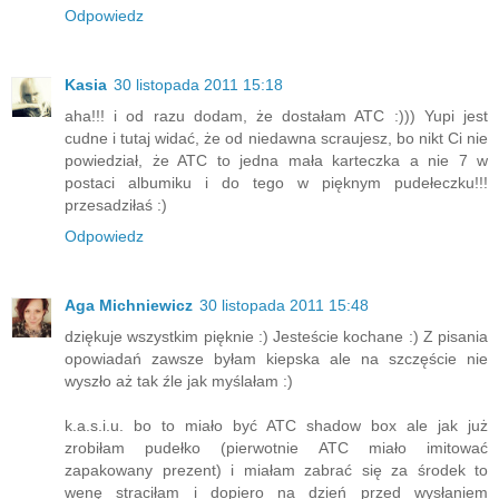
Odpowiedz
Kasia
30 listopada 2011 15:18
aha!!! i od razu dodam, że dostałam ATC :))) Yupi jest
cudne i tutaj widać, że od niedawna scraujesz, bo nikt Ci nie
powiedział, że ATC to jedna mała karteczka a nie 7 w
postaci albumiku i do tego w pięknym pudełeczku!!!
przesadziłaś :)
Odpowiedz
Aga Michniewicz
30 listopada 2011 15:48
dziękuje wszystkim pięknie :) Jesteście kochane :) Z pisania
opowiadań zawsze byłam kiepska ale na szczęście nie
wyszło aż tak źle jak myślałam :)
k.a.s.i.u. bo to miało być ATC shadow box ale jak już
zrobiłam pudełko (pierwotnie ATC miało imitować
zapakowany prezent) i miałam zabrać się za środek to
wenę straciłam i dopiero na dzień przed wysłaniem