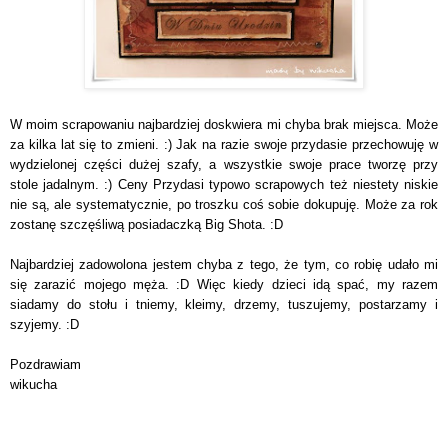
W moim scrapowaniu najbardziej doskwiera mi chyba brak miejsca. Może
za kilka lat się to zmieni. :) Jak na razie swoje przydasie przechowuję w
wydzielonej części dużej szafy, a wszystkie swoje prace tworzę przy
stole jadalnym. :) Ceny Przydasi typowo scrapowych też niestety niskie
nie są, ale systematycznie, po troszku coś sobie dokupuję. Może za rok
zostanę szczęśliwą posiadaczką Big Shota. :D
Najbardziej zadowolona jestem chyba z tego, że tym, co robię udało mi
się zarazić mojego męża. :D Więc kiedy dzieci idą spać, my razem
siadamy do stołu i tniemy, kleimy, drzemy, tuszujemy, postarzamy i
szyjemy. :D
Pozdrawiam
wikucha