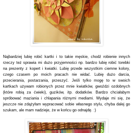
Najbardziej lubię robić kartki i to takie męskie, chodź robienie innych
rzeczy też sprawia mi dużo przyjemności np. bardzo lubię robić torebki
na prezenty z kopert i kwiatki. Lubię przede wszystkim ciemne kolory,
czego czasem po moich pracach nie widać. Lubię dużo darcia,
przecierania, postarzania, przeszyć. Jeśli tylko mogę to w swoich
kartkach używam robionych przez mnie kwiatków, gwoździ ozdobnych
(które robią za ćwieki), guzików, itp. dodatków. Bardzo chciałabym
spróbować maziania i chlapania różnymi mediami. Wydaje mi się, że
jeszcze nie zdążyłam wypracować sobie własnego stylu, chyba dalej go
szukam, ale mam nadzieje, że w końcu go odnajdę. :)