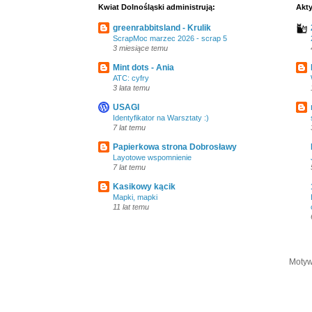
Kwiat Dolnośląski administrują:
Akty
greenrabbitsland - Krulik
ScrapMoc marzec 2026 - scrap 5
3 miesiące temu
Mint dots - Ania
ATC: cyfry
3 lata temu
USAGI
Identyfikator na Warsztaty :)
7 lat temu
Papierkowa strona Dobrosławy
Layotowe wspomnienie
7 lat temu
Kasikowy kącik
Mapki, mapki
11 lat temu
Motyw