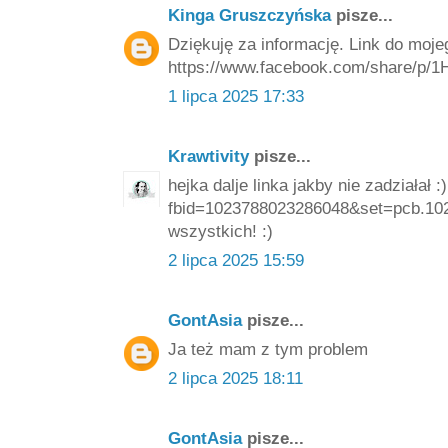
Kinga Gruszczyńska
pisze...
Dziękuję za informację. Link do mojeg
https://www.facebook.com/share/p/
1 lipca 2025 17:33
Krawtivity
pisze...
hejka dalje linka jakby nie zadziałał
fbid=1023788023286048&set=pcb.10
wszystkich! :)
2 lipca 2025 15:59
GontAsia
pisze...
Ja też mam z tym problem
2 lipca 2025 18:11
GontAsia
pisze...