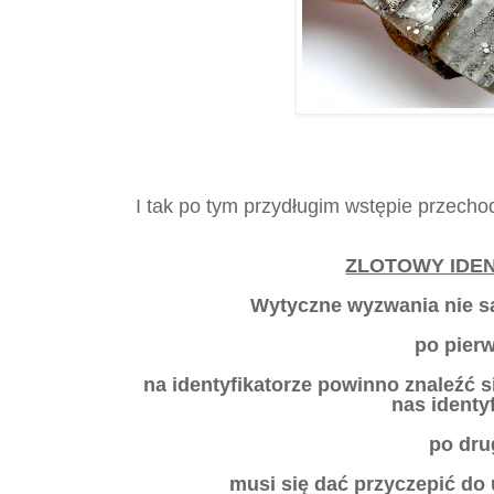
I tak po tym przydługim wstępie przech
ZLOTOWY IDE
Wytyczne wyzwania nie s
po pier
na identyfikatorze powinno znaleźć s
nas identy
po dru
musi się dać przyczepić do 