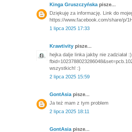
Kinga Gruszczyńska
pisze...
Dziękuję za informację. Link do mojeg
https://www.facebook.com/share/p/
1 lipca 2025 17:33
Krawtivity
pisze...
hejka dalje linka jakby nie zadziałał
fbid=1023788023286048&set=pcb.10
wszystkich! :)
2 lipca 2025 15:59
GontAsia
pisze...
Ja też mam z tym problem
2 lipca 2025 18:11
GontAsia
pisze...