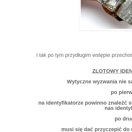
I tak po tym przydługim wstępie przech
ZLOTOWY IDE
Wytyczne wyzwania nie s
po pier
na identyfikatorze powinno znaleźć s
nas identy
po dru
musi się dać przyczepić do 