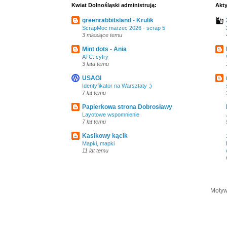
Kwiat Dolnośląski administrują:
Akty
greenrabbitsland - Krulik
ScrapMoc marzec 2026 - scrap 5
3 miesiące temu
Mint dots - Ania
ATC: cyfry
3 lata temu
USAGI
Identyfikator na Warsztaty :)
7 lat temu
Papierkowa strona Dobrosławy
Layotowe wspomnienie
7 lat temu
Kasikowy kącik
Mapki, mapki
11 lat temu
Motyw