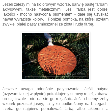
Jeżeli zależy mi na kolorowym wzorze, barwię pastę farbami
akrylowymi, także metalicznymi. Jeśli farba jest dobrej
jakości - mocno nasycona pigmentem - daje się uzyskać
nawet wyraziste kolory. Poniżej bombka, na której użyłam
zwykłej białej pasty zmieszanej ze złotą i rudą farbą.
Jeszcze uwaga odnośnie patynowania. Jeśli patyną
(używam takiej w płynie) potraktujemy surowy relief, zabarwi
on się trwale i nie da się go rozjaśnić. Jeśli chcemy, żeby
wzorek pozostał jasny, a tylko podkreślony na brzegach,
trzeba go najpierw pomalować farbą, albo lakierem, a