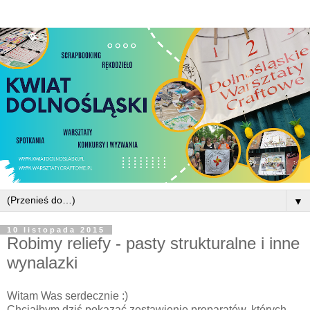
▼
10 listopada 2015
Robimy reliefy - pasty strukturalne i inne
wynalazki
Witam Was serdecznie :)
Chciałbym dziś pokazać zestawienie preparatów, których