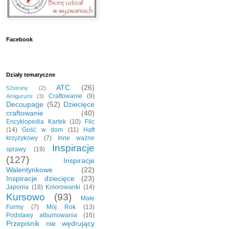
Facebook
Działy tematyczne
ATC
(26)
52strony
(2)
Craftowanie
(9)
Amigurumi
(3)
Decoupage
(52)
Dziecięce
craftowanie
(40)
Encyklopedia Kartek
(10)
Filc
(14)
Gość w dom
(11)
Haft
krzyżykowy
(7)
Inne ważne
Inspiracje
sprawy
(19)
(127)
Inspiracje
Walentynkowe
(22)
Inspiracje dziecięce
(23)
Japonia
(18)
Kolorowanki
(14)
Kursowo
(93)
Małe
Formy
(7)
Mój Rok
(13)
Podstawy albumowania
(16)
Przepiśnik nie wędrujący