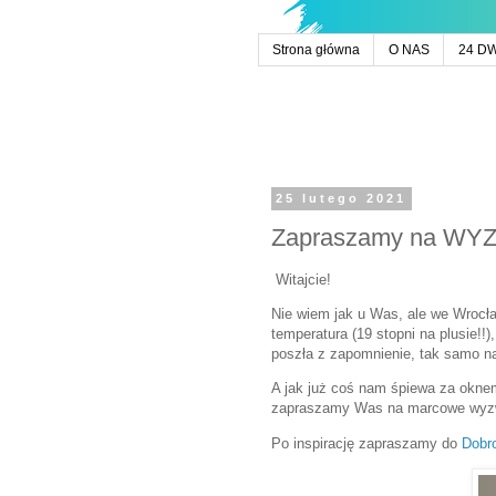
Strona główna
O NAS
24 D
25 lutego 2021
Zapraszamy na W
Witajcie!
Nie wiem jak u Was, ale we Wrocła
temperatura (19 stopni na plusie!!)
poszła z zapomnienie, tak samo na
A jak już coś nam śpiewa za oknem
zapraszamy Was na marcowe wy
Po inspirację zapraszamy do
Dobr