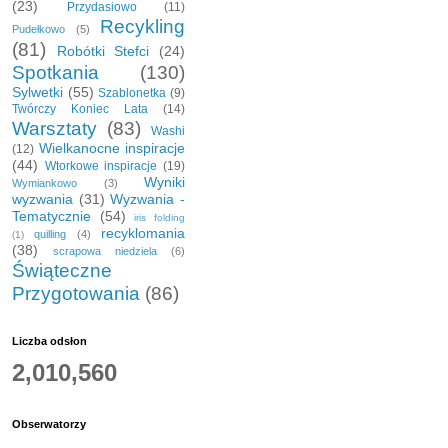
(23)
Przydasiowo
(11)
Recykling
Pudełkowo
(5)
(81)
Robótki Stefci
(24)
Spotkania
(130)
Sylwetki
(55)
Szablonetka
(9)
Twórczy Koniec Lata
(14)
Warsztaty
(83)
Washi
Wielkanocne inspiracje
(12)
(44)
Wtorkowe inspiracje
(19)
Wyniki
Wymiankowo
(3)
wyzwania
(31)
Wyzwania -
Tematycznie
(54)
iris folding
recyklomania
quilling
(4)
(1)
(38)
scrapowa niedziela
(6)
Świąteczne
Przygotowania
(86)
Liczba odsłon
2,010,560
Obserwatorzy