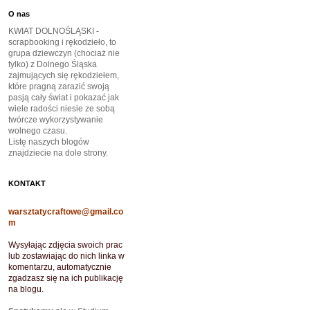
O nas
KWIAT DOLNOŚLĄSKI -
scrapbooking i rękodzieło, to
grupa dziewczyn (chociaż nie
tylko) z Dolnego Śląska
zajmujących się rękodziełem,
które pragną zarazić swoją
pasją cały świat i pokazać jak
wiele radości niesie ze sobą
twórcze wykorzystywanie
wolnego czasu.
Listę naszych blogów
znajdziecie na dole strony.
KONTAKT
warsztatycraftowe@gmail.co
m
Wysyłając zdjęcia swoich prac
lub zostawiając do nich linka w
komentarzu, automatycznie
zgadzasz się na ich publikację
na blogu.