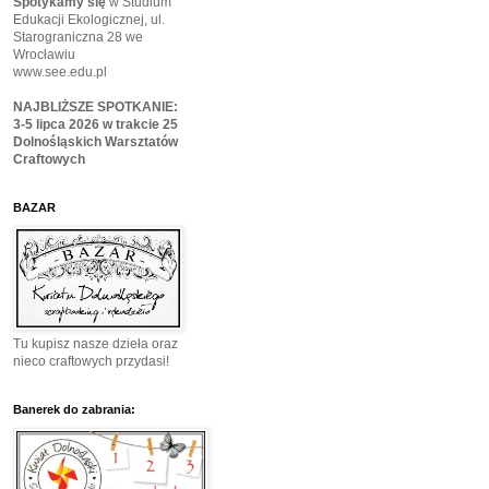
Spotykamy się
w Studium
Edukacji Ekologicznej, ul.
Starograniczna 28 we
Wrocławiu
www.see.edu.pl
NAJBLIŻSZE SPOTKANIE:
3-5 lipca 2026 w trakcie 25
Dolnośląskich Warsztatów
Craftowych
BAZAR
Tu kupisz nasze dzieła oraz
nieco craftowych przydasi!
Banerek do zabrania: