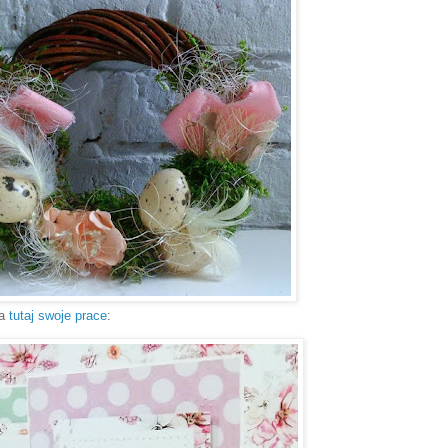
ła
tutaj swoje prace
: