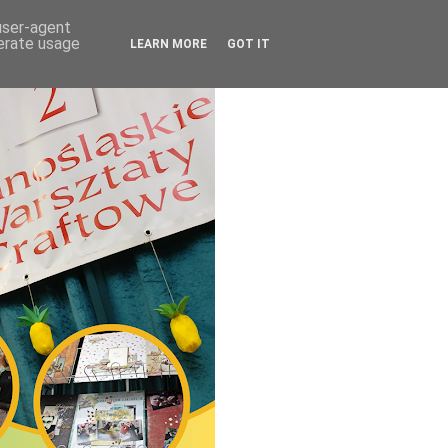
 user-agent
nerate usage
LEARN MORE
GOT IT