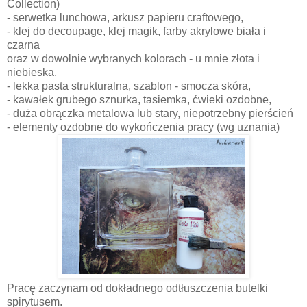
Collection)
- serwetka lunchowa, arkusz papieru craftowego,
- klej do decoupage, klej magik, farby akrylowe biała i
czarna
oraz w dowolnie wybranych kolorach - u mnie złota i
niebieska,
- lekka pasta strukturalna, szablon - smocza skóra,
- kawałek grubego sznurka, tasiemka, ćwieki ozdobne,
- duża obrączka metalowa lub stary, niepotrzebny pierścień
- elementy ozdobne do wykończenia pracy (wg uznania)
Pracę zaczynam od dokładnego odtłuszczenia butelki
spirytusem.