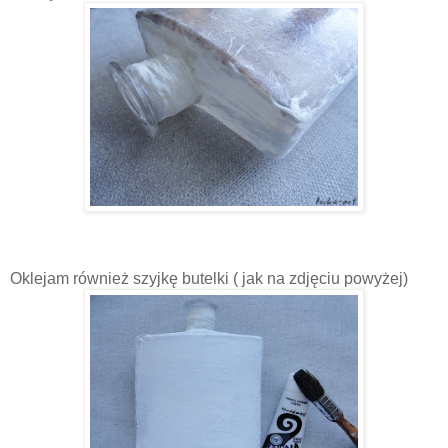
Oklejam również szyjkę butelki ( jak na zdjęciu powyżej)