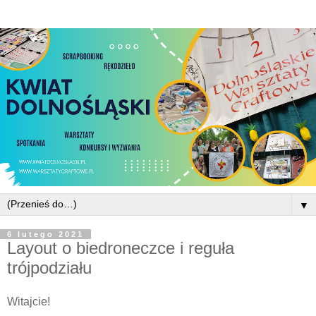
▼
6 lutego 2021
Layout o biedroneczce i reguła
trójpodziału
Witajcie!