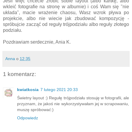
Jeśli więc chcecie zrobić sobie layout (albo kartkę, albo
wkleić fotografie na stronę w albumie) i coś Wam się "nie
układa", macie wrażenie chaosu, Wasz wzrok pływa po
projekcie, albo nie wiecie jak zbudować kompozycję -
spróbujcie zacząć od reguły trójpodziału albo reguły złotego
podziału.
Pozdrawiam serdecznie, Ania K.
Anna
o
12:35
1 komentarz:
kwiatkosia
7 lutego 2021 20:33
Świetny layout :) Regułę trójpodziału stosuję w fotografii, ale
przyznam, że jakoś nie wykorzystywałam jej w scrapowaniu,
muszę spróbować:)
Odpowiedz