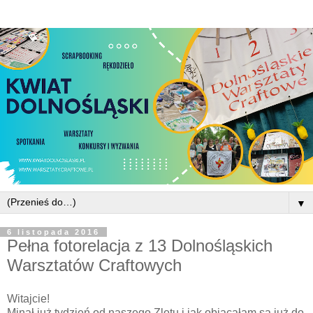
▼
6 listopada 2016
Pełna fotorelacja z 13 Dolnośląskich
Warsztatów Craftowych
Witajcie!
Minął już tydzień od naszego Zlotu i jak obiacałam są już do