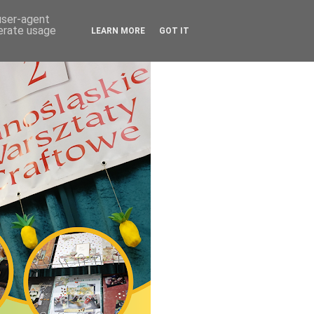
 user-agent
nerate usage
LEARN MORE
GOT IT