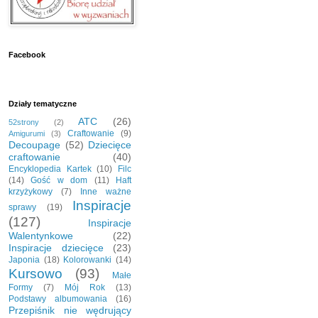
Facebook
Działy tematyczne
ATC
(26)
52strony
(2)
Craftowanie
(9)
Amigurumi
(3)
Decoupage
(52)
Dziecięce
craftowanie
(40)
Encyklopedia Kartek
(10)
Filc
(14)
Gość w dom
(11)
Haft
krzyżykowy
(7)
Inne ważne
Inspiracje
sprawy
(19)
(127)
Inspiracje
Walentynkowe
(22)
Inspiracje dziecięce
(23)
Japonia
(18)
Kolorowanki
(14)
Kursowo
(93)
Małe
Formy
(7)
Mój Rok
(13)
Podstawy albumowania
(16)
Przepiśnik nie wędrujący