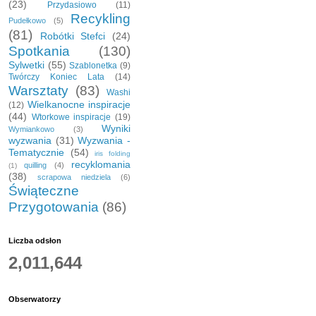
(23)
Przydasiowo
(11)
Recykling
Pudełkowo
(5)
(81)
Robótki Stefci
(24)
Spotkania
(130)
Sylwetki
(55)
Szablonetka
(9)
Twórczy Koniec Lata
(14)
Warsztaty
(83)
Washi
Wielkanocne inspiracje
(12)
(44)
Wtorkowe inspiracje
(19)
Wyniki
Wymiankowo
(3)
wyzwania
(31)
Wyzwania -
Tematycznie
(54)
iris folding
recyklomania
quilling
(4)
(1)
(38)
scrapowa niedziela
(6)
Świąteczne
Przygotowania
(86)
Liczba odsłon
2,011,644
Obserwatorzy