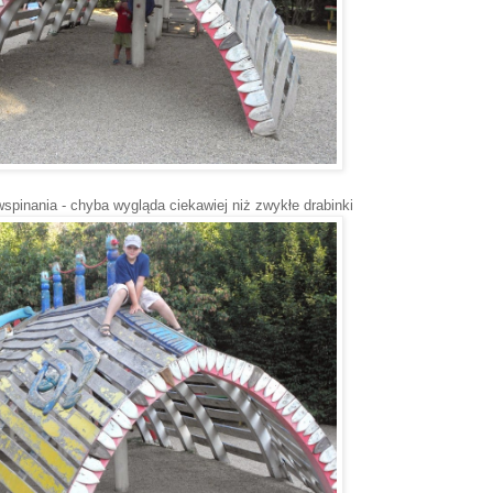
wspinania - chyba wygląda ciekawiej niż zwykłe drabinki