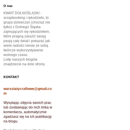
O nas
KWIAT DOLNOŚLĄSKI -
scrapbooking i rękodzieło, to
grupa dziewczyn (chociaż nie
tylko) z Dolnego Śląska
zajmujących się rękodziełem,
które pragną zarazić swoją
pasją cały świat i pokazać jak
wiele radości niesie ze sobą
twórcze wykorzystywanie
wolnego czasu.
Listę naszych blogów
znajdziecie na dole strony.
KONTAKT
warsztatycraftowe@gmail.co
m
Wysyłając zdjęcia swoich prac
lub zostawiając do nich linka w
komentarzu, automatycznie
zgadzasz się na ich publikację
na blogu.