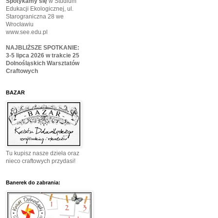
Spotykamy się
w Studium
Edukacji Ekologicznej, ul.
Starograniczna 28 we
Wrocławiu
www.see.edu.pl
NAJBLIŻSZE SPOTKANIE:
3-5 lipca 2026 w trakcie 25
Dolnośląskich Warsztatów
Craftowych
BAZAR
Tu kupisz nasze dzieła oraz
nieco craftowych przydasi!
Banerek do zabrania: